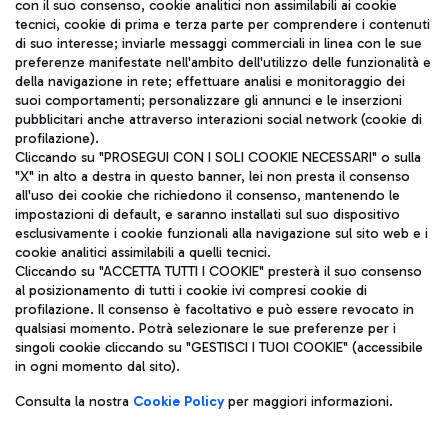
con il suo consenso, cookie analitici non assimilabili ai cookie
tecnici, cookie di prima e terza parte per comprendere i contenuti
di suo interesse; inviarle messaggi commerciali in linea con le sue
TRAVEL JOURNAL
preferenze manifestate nell'ambito dell'utilizzo delle funzionalità e
della navigazione in rete; effettuare analisi e monitoraggio dei
ITA
suoi comportamenti; personalizzare gli annunci e le inserzioni
pubblicitari anche attraverso interazioni social network (cookie di
profilazione).
Cliccando su "PROSEGUI CON I SOLI COOKIE NECESSARI" o sulla
"X" in alto a destra in questo banner, lei non presta il consenso
all'uso dei cookie che richiedono il consenso, mantenendo le
impostazioni di default, e saranno installati sul suo dispositivo
esclusivamente i cookie funzionali alla navigazione sul sito web e i
Aeroporti di Roma S.p.A. - Società soggetta a direzione e
cookie analitici assimilabili a quelli tecnici.
coordinamento di Mundys S.p.A.
Cliccando su "ACCETTA TUTTI I COOKIE" presterà il suo consenso
al posizionamento di tutti i cookie ivi compresi cookie di
Codice fiscale e Registro delle Imprese di Roma 13032990155 P.
profilazione. Il consenso è facoltativo e può essere revocato in
IVA 06572251004
qualsiasi momento. Potrà selezionare le sue preferenze per i
Capitale sociale 62.224.743,00 int. vers.
singoli cookie cliccando su "GESTISCI I TUOI COOKIE" (accessibile
Sede legale: Via Pier Paolo Racchetti 1 - 00054 Fiumicino (RM)
in ogni momento dal sito).
telefono +39 06 65951
Privacy policy
Note legali
Consulta la nostra
Cookie Policy
per maggiori informazioni.
Mappa sito
Accessibilità