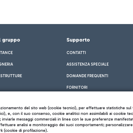
el gruppo
Supporto
STANCE
CONTATTI
GNERIA
ASSISTENZA SPECIALE
ASTRUTTURE
DOMANDE FREQUENTI
FORNITORI
unzionamento del sito web (cookie tecnici), per effettuare statistiche s
nici), e, con il suo consenso, cookie analitici non assimilabili ai cookie te
inviarle messaggi commerciali in linea con le sue preferenze manifestate 
effettuare analisi e monitoraggio dei suoi comportamenti; personalizzare g
k (cookie di profilazione).
Privacy policy