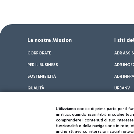
La nostra Mission
I siti d
CORPORATE
ADR ASSI
PER IL BUSINESS
ADR INGE
SOSTENIBILITÀ
ADR INFR
QUALITÀ
URBANV
INNOVATION
Utilizziamo cookie di prima parte per il f
analitici, quando assimilabili ai cookie tec
comprendere i contenuti di suo interesse; 
funzionalità e della navigazione in rete; 
anche attraverso interazioni social networ