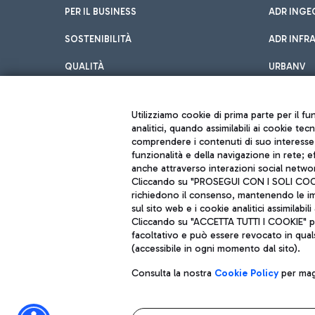
PER IL BUSINESS
ADR INGE
SOSTENIBILITÀ
ADR INFR
QUALITÀ
URBANV
INNOVATION
Utilizziamo cookie di prima parte per il f
analitici, quando assimilabili ai cookie tec
comprendere i contenuti di suo interesse; 
funzionalità e della navigazione in rete; 
anche attraverso interazioni social networ
Cliccando su "PROSEGUI CON I SOLI COOKIE
richiedono il consenso, mantenendo le impo
sul sito web e i cookie analitici assimilabili 
Aeroporti di Roma S.p.A. - Società soggetta a direzione e coordiname
Cliccando su "ACCETTA TUTTI I COOKIE" pre
Codice fiscale e Registro delle Imprese di Roma 13032990155 P. IVA 0
Capitale sociale 62.224.743,00 int. vers.
facoltativo e può essere revocato in qual
Sede legale: Via Pier Paolo Racchetti 1 - 00054 Fiumicino (RM) telefon
(accessibile in ogni momento dal sito).
Consulta la nostra
Cookie Policy
per magg