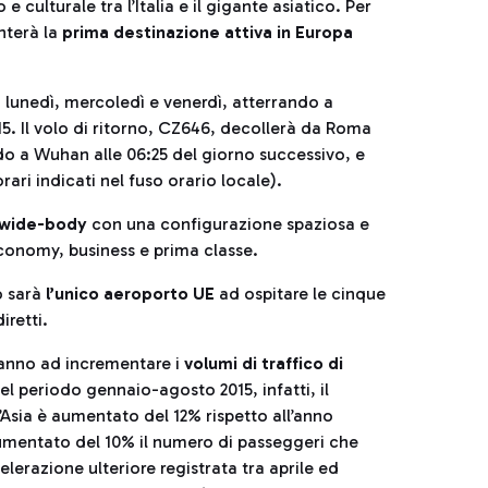
ulturale tra l’Italia e il gigante asiatico. Per
nterà la
prima destinazione attiva in Europa
 lunedì, mercoledì e venerdì, atterrando a
5. Il volo di ritorno, CZ646, decollerà da Roma
ndo a Wuhan alle 06:25 del giorno successivo, e
ari indicati nel fuso orario locale).
y wide-body
con una
configurazione spaziosa e
onomy, business e prima classe.
o sarà
l’unico aeroporto UE
ad ospitare le cinque
retti.
ranno ad incrementare i
volumi di traffico di
Nel periodo gennaio-agosto 2015, infatti, il
’Asia è aumentato del 12% rispetto all’anno
aumentato del 10% il numero di passeggeri che
lerazione ulteriore registrata tra aprile ed