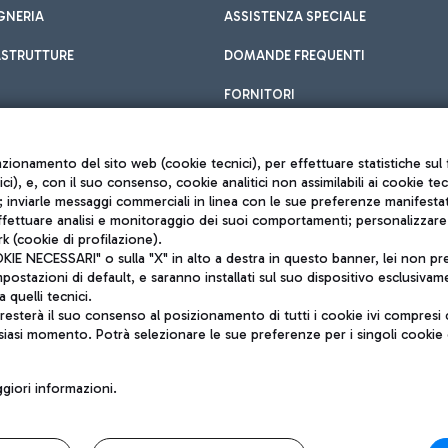
GNERIA
ASSISTENZA SPECIALE
ASTRUTTURE
DOMANDE FREQUENTI
FORNITORI
unzionamento del sito web (cookie tecnici), per effettuare statistiche s
nici), e, con il suo consenso, cookie analitici non assimilabili ai cookie te
inviarle messaggi commerciali in linea con le sue preferenze manifestate 
effettuare analisi e monitoraggio dei suoi comportamenti; personalizzare g
k (cookie di profilazione).
Privacy policy
 NECESSARI" o sulla "X" in alto a destra in questo banner, lei non pres
Note legali
stazioni di default, e saranno installati sul suo dispositivo esclusivame
Mappa sito
a quelli tecnici.
nto di Mundys S.p.A.
Accessibilità
sterà il suo consenso al posizionamento di tutti i cookie ivi compresi c
6572251004
QUALITÀ
siasi momento. Potrà selezionare le sue preferenze per i singoli cooki
o +39 06 65951
iori informazioni.