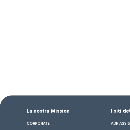
La nostra Mission
I siti d
CORPORATE
ADR ASSI