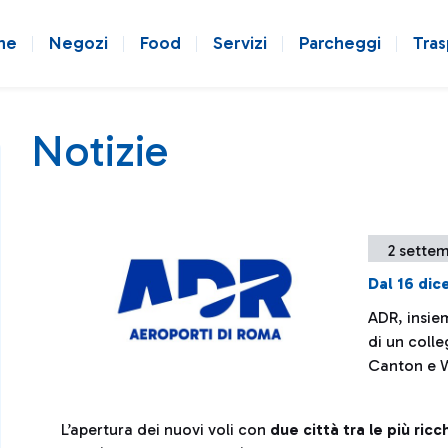
ne
Negozi
Food
Servizi
Parcheggi
Tras
Notizie
2 settem
Dal 16 di
ADR, insiem
di un colle
Canton e 
L’apertura dei nuovi voli con
due città tra le più ric