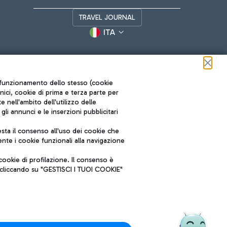
TRAVEL JOURNAL
ITA
ul funzionamento dello stesso (cookie
cnici, cookie di prima e terza parte per
nell'ambito dell'utilizzo delle
li annunci e le inserzioni pubblicitari
ta il consenso all'uso dei cookie che
Roma FCO
nte i cookie funzionali alla navigazione
L'aeroporto stellato
ookie di profilazione. Il consenso è
SOSTENIBILITÀ
INNOVAZIONE
e cliccando su "GESTISCI I TUOI COOKIE"