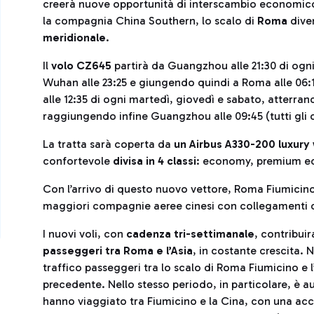
creerà nuove opportunità di interscambio economico e c
la compagnia China Southern, lo scalo di
Roma
dive
meridionale
.
Il
volo CZ645
partirà da Guangzhou alle 21:30 di ogni
Wuhan alle 23:25 e giungendo quindi a Roma alle 06:1
alle 12:35 di ogni martedì, giovedì e sabato, atterra
raggiungendo infine Guangzhou alle 09:45 (tutti gli or
La tratta sarà coperta da
un Airbus A330-200 luxur
confortevole
divisa in 4 classi
: economy, premium ec
Con l’arrivo di questo nuovo vettore, Roma Fiumicin
maggiori compagnie aeree cinesi con collegamenti di
I nuovi voli, con
cadenza tri-settimanale
, contribui
passeggeri tra Roma e l’Asia
, in costante crescita. 
traffico passeggeri tra lo scalo di Roma Fiumicino e l
precedente. Nello stesso periodo, in particolare, è 
hanno viaggiato tra Fiumicino e la Cina, con una acce