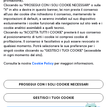
profilazione).
Cliccando su "PROSEGUI CON I SOLI COOKIE NECESSARI" o sulla
"X" in alto a destra in questo banner, lei non presta il consenso
all'uso dei cookie che richiedono il consenso, mantenendo le
impostazioni di default, e saranno installati sul suo dispositivo
esclusivamente i cookie funzionali alla navigazione sul sito web e i
Aeroporti di Roma S.p.A. - Società soggetta a direzione e
cookie analitici assimilabili a quelli tecnici.
coordinamento di Mundys S.p.A.
Cliccando su "ACCETTA TUTTI I COOKIE" presterà il suo consenso
al posizionamento di tutti i cookie ivi compresi cookie di
Codice fiscale e Registro delle Imprese di Roma 13032990155 P.
profilazione. Il consenso è facoltativo e può essere revocato in
IVA 06572251004
qualsiasi momento. Potrà selezionare le sue preferenze per i
Capitale sociale 62.224.743,00 int. vers.
singoli cookie cliccando su "GESTISCI I TUOI COOKIE" (accessibile
Sede legale: Via Pier Paolo Racchetti 1 - 00054 Fiumicino (RM)
in ogni momento dal sito).
telefono +39 06 65951
Privacy policy
Note legali
Consulta la nostra
Cookie Policy
per maggiori informazioni.
Mappa sito
Accessibilità
Roma FCO
L'aeroporto stellato
PROSEGUI CON I SOLI COOKIE NECESSARI
QUALITÀ
SOSTENIBILITÀ
INNOVAZIONE
GESTISCI I TUOI COOKIE