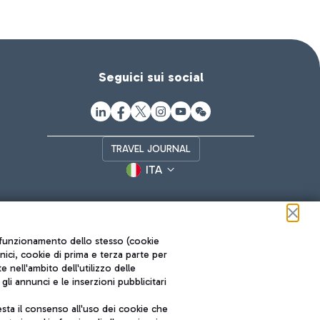
Seguici sui social
TRAVEL JOURNAL
ITA
ul funzionamento dello stesso (cookie
cnici, cookie di prima e terza parte per
nell'ambito dell'utilizzo delle
li annunci e le inserzioni pubblicitari
ta il consenso all'uso dei cookie che
Roma FCO