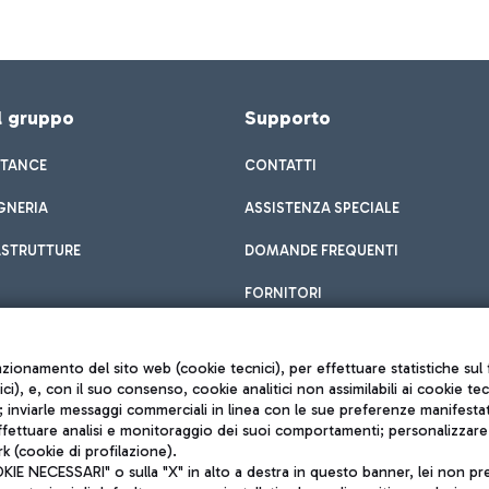
el gruppo
Supporto
STANCE
CONTATTI
GNERIA
ASSISTENZA SPECIALE
ASTRUTTURE
DOMANDE FREQUENTI
FORNITORI
unzionamento del sito web (cookie tecnici), per effettuare statistiche s
nici), e, con il suo consenso, cookie analitici non assimilabili ai cookie te
inviarle messaggi commerciali in linea con le sue preferenze manifestate 
effettuare analisi e monitoraggio dei suoi comportamenti; personalizzare g
k (cookie di profilazione).
Privacy policy
 NECESSARI" o sulla "X" in alto a destra in questo banner, lei non pres
Note legali