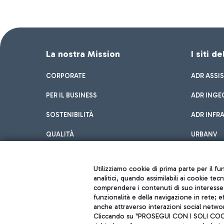
La nostra Mission
I siti d
CORPORATE
ADR ASSI
PER IL BUSINESS
ADR INGE
SOSTENIBILITÀ
ADR INFR
QUALITÀ
URBANV
INNOVATION
Utilizziamo cookie di prima parte per il f
analitici, quando assimilabili ai cookie tec
comprendere i contenuti di suo interesse; 
funzionalità e della navigazione in rete; 
anche attraverso interazioni social networ
Cliccando su "PROSEGUI CON I SOLI COOKIE