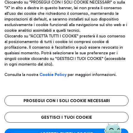
Cliccando su "PROSEGUI CON I SOLI COOKIE NECESSARI" o sulla
"X" in alto a destra in questo banner, lei non presta il consenso
all'uso dei cookie che richiedono il consenso, mantenendo le
impostazioni di default, e saranno installati sul suo dispositivo
esclusivamente i cookie funzionali alla navigazione sul sito web e i
Aeroporti di Roma S.p.A. - Società soggetta a direzione e
cookie analitici assimilabili a quelli tecnici.
coordinamento di Mundys S.p.A.
Cliccando su "ACCETTA TUTTI I COOKIE" presterà il suo consenso
al posizionamento di tutti i cookie ivi compresi cookie di
Codice fiscale e Registro delle Imprese di Roma 13032990155 P.
profilazione. Il consenso è facoltativo e può essere revocato in
IVA 06572251004
qualsiasi momento. Potrà selezionare le sue preferenze per i
Capitale sociale 62.224.743,00 int. vers.
singoli cookie cliccando su "GESTISCI I TUOI COOKIE" (accessibile
Sede legale: Via Pier Paolo Racchetti 1 - 00054 Fiumicino (RM)
in ogni momento dal sito).
telefono +39 06 65951
Privacy policy
Note legali
Consulta la nostra
Cookie Policy
per maggiori informazioni.
Mappa sito
Accessibilità
Roma FCO
L'aeroporto stellato
PROSEGUI CON I SOLI COOKIE NECESSARI
QUALITÀ
SOSTENIBILITÀ
INNOVAZIONE
GESTISCI I TUOI COOKIE