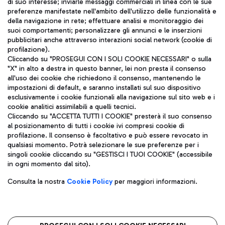
di suo interesse; inviarle messaggi commerciali in linea con le sue
TRAVEL JOURNAL
preferenze manifestate nell'ambito dell'utilizzo delle funzionalità e
della navigazione in rete; effettuare analisi e monitoraggio dei
ITA
suoi comportamenti; personalizzare gli annunci e le inserzioni
pubblicitari anche attraverso interazioni social network (cookie di
profilazione).
Cliccando su "PROSEGUI CON I SOLI COOKIE NECESSARI" o sulla
"X" in alto a destra in questo banner, lei non presta il consenso
all'uso dei cookie che richiedono il consenso, mantenendo le
impostazioni di default, e saranno installati sul suo dispositivo
esclusivamente i cookie funzionali alla navigazione sul sito web e i
Aeroporti di Roma S.p.A. - Società soggetta a direzione e
cookie analitici assimilabili a quelli tecnici.
coordinamento di Mundys S.p.A.
Cliccando su "ACCETTA TUTTI I COOKIE" presterà il suo consenso
al posizionamento di tutti i cookie ivi compresi cookie di
Codice fiscale e Registro delle Imprese di Roma 13032990155 P.
profilazione. Il consenso è facoltativo e può essere revocato in
IVA 06572251004
qualsiasi momento. Potrà selezionare le sue preferenze per i
Capitale sociale 62.224.743,00 int. vers.
singoli cookie cliccando su "GESTISCI I TUOI COOKIE" (accessibile
Sede legale: Via Pier Paolo Racchetti 1 - 00054 Fiumicino (RM)
in ogni momento dal sito).
telefono +39 06 65951
Privacy policy
Note legali
Consulta la nostra
Cookie Policy
per maggiori informazioni.
Mappa sito
Accessibilità
Roma FCO