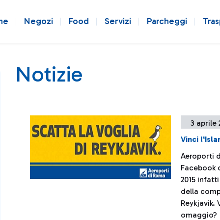
ne
Negozi
Food
Servizi
Parcheggi
Tras
Notizie
3 aprile
Vinci l'Isl
Aeroporti 
Facebook ch
2015 infatt
della comp
Reykjavik. 
omaggio?