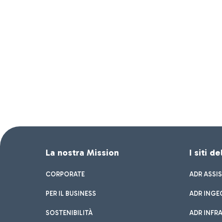
La nostra Mission
I siti d
CORPORATE
ADR ASSI
PER IL BUSINESS
ADR INGE
SOSTENIBILITÀ
ADR INFR