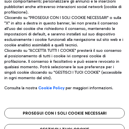
suoi comportamenti; personalizzare gli annunci e le inserzioni
pubblicitari anche attraverso interazioni social network (cookie di
profilazione).
Cliccando su "PROSEGUI CON I SOLI COOKIE NECESSARI" o sulla
"X" in alto a destra in questo banner, lei non presta il consenso
all'uso dei cookie che richiedono il consenso, mantenendo le
impostazioni di default, e saranno installati sul suo dispositivo
esclusivamente i cookie funzionali alla navigazione sul sito web e i
Aeroporti di Roma S.p.A. - Società soggetta a direzione e
cookie analitici assimilabili a quelli tecnici.
coordinamento di Mundys S.p.A.
Cliccando su "ACCETTA TUTTI I COOKIE" presterà il suo consenso
al posizionamento di tutti i cookie ivi compresi cookie di
Codice fiscale e Registro delle Imprese di Roma 13032990155 P.
profilazione. Il consenso è facoltativo e può essere revocato in
IVA 06572251004
qualsiasi momento. Potrà selezionare le sue preferenze per i
Capitale sociale 62.224.743,00 int. vers.
singoli cookie cliccando su "GESTISCI I TUOI COOKIE" (accessibile
Sede legale: Via Pier Paolo Racchetti 1 - 00054 Fiumicino (RM)
in ogni momento dal sito).
telefono +39 06 65951
Privacy policy
Note legali
Consulta la nostra
Cookie Policy
per maggiori informazioni.
Mappa sito
Accessibilità
Roma FCO
L'aeroporto stellato
PROSEGUI CON I SOLI COOKIE NECESSARI
QUALITÀ
SOSTENIBILITÀ
INNOVAZIONE