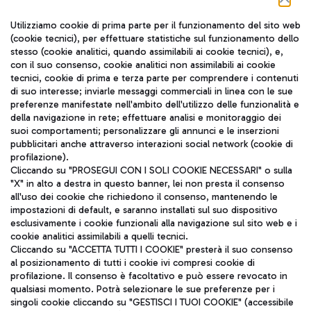
Seguici sui social
Utilizziamo cookie di prima parte per il funzionamento del sito web
(cookie tecnici), per effettuare statistiche sul funzionamento dello
stesso (cookie analitici, quando assimilabili ai cookie tecnici), e,
con il suo consenso, cookie analitici non assimilabili ai cookie
tecnici, cookie di prima e terza parte per comprendere i contenuti
di suo interesse; inviarle messaggi commerciali in linea con le sue
TRAVEL JOURNAL
preferenze manifestate nell'ambito dell'utilizzo delle funzionalità e
della navigazione in rete; effettuare analisi e monitoraggio dei
ITA
suoi comportamenti; personalizzare gli annunci e le inserzioni
pubblicitari anche attraverso interazioni social network (cookie di
profilazione).
Cliccando su "PROSEGUI CON I SOLI COOKIE NECESSARI" o sulla
"X" in alto a destra in questo banner, lei non presta il consenso
all'uso dei cookie che richiedono il consenso, mantenendo le
impostazioni di default, e saranno installati sul suo dispositivo
esclusivamente i cookie funzionali alla navigazione sul sito web e i
Aeroporti di Roma S.p.A. - Società soggetta a direzione e
cookie analitici assimilabili a quelli tecnici.
coordinamento di Mundys S.p.A.
Cliccando su "ACCETTA TUTTI I COOKIE" presterà il suo consenso
al posizionamento di tutti i cookie ivi compresi cookie di
Codice fiscale e Registro delle Imprese di Roma 13032990155 P.
profilazione. Il consenso è facoltativo e può essere revocato in
IVA 06572251004
qualsiasi momento. Potrà selezionare le sue preferenze per i
Capitale sociale 62.224.743,00 int. vers.
singoli cookie cliccando su "GESTISCI I TUOI COOKIE" (accessibile
Sede legale: Via Pier Paolo Racchetti 1 - 00054 Fiumicino (RM)