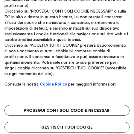
profilazione).
Cliccando su "PROSEGUI CON I SOLI COOKIE NECESSARI" o sulla
"X" in alto a destra in questo banner, lei non presta il consenso
all'uso dei cookie che richiedono il consenso, mantenendo le
impostazioni di default, e saranno installati sul suo dispositivo
esclusivamente i cookie funzionali alla navigazione sul sito web e i
Aeroporti di Roma S.p.A. - Società soggetta a direzione e
cookie analitici assimilabili a quelli tecnici.
coordinamento di Mundys S.p.A.
Cliccando su "ACCETTA TUTTI I COOKIE" presterà il suo consenso
al posizionamento di tutti i cookie ivi compresi cookie di
Codice fiscale e Registro delle Imprese di Roma 13032990155 P.
profilazione. Il consenso è facoltativo e può essere revocato in
IVA 06572251004
qualsiasi momento. Potrà selezionare le sue preferenze per i
Capitale sociale 62.224.743,00 int. vers.
singoli cookie cliccando su "GESTISCI I TUOI COOKIE" (accessibile
Sede legale: Via Pier Paolo Racchetti 1 - 00054 Fiumicino (RM)
in ogni momento dal sito).
telefono +39 06 65951
Privacy policy
Note legali
Consulta la nostra
Cookie Policy
per maggiori informazioni.
Mappa sito
Accessibilità
Roma FCO
L'aeroporto stellato
PROSEGUI CON I SOLI COOKIE NECESSARI
QUALITÀ
SOSTENIBILITÀ
INNOVAZIONE
GESTISCI I TUOI COOKIE