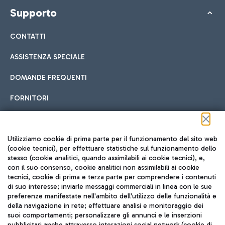
Supporto
CONTATTI
ASSISTENZA SPECIALE
DOMANDE FREQUENTI
FORNITORI
Seguici sui social
Utilizziamo cookie di prima parte per il funzionamento del sito web
(cookie tecnici), per effettuare statistiche sul funzionamento dello
stesso (cookie analitici, quando assimilabili ai cookie tecnici), e,
con il suo consenso, cookie analitici non assimilabili ai cookie
tecnici, cookie di prima e terza parte per comprendere i contenuti
di suo interesse; inviarle messaggi commerciali in linea con le sue
TRAVEL JOURNAL
preferenze manifestate nell'ambito dell'utilizzo delle funzionalità e
della navigazione in rete; effettuare analisi e monitoraggio dei
ITA
suoi comportamenti; personalizzare gli annunci e le inserzioni
pubblicitari anche attraverso interazioni social network (cookie di