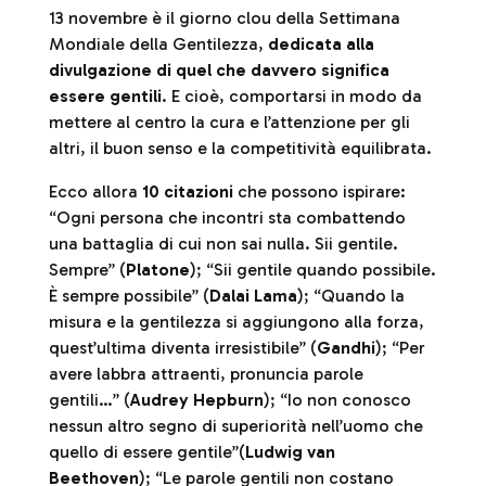
13 novembre è il giorno clou della Settimana
Mondiale della Gentilezza,
dedicata alla
divulgazione di quel che davvero significa
essere gentili
. E cioè, comportarsi in modo da
mettere al centro la cura e l’attenzione per gli
altri, il buon senso e la competitività equilibrata.
Ecco allora
10 citazioni
che possono ispirare:
“Ogni persona che incontri sta combattendo
una battaglia di cui non sai nulla. Sii gentile.
Sempre” (
Platone
); “Sii gentile quando possibile.
È sempre possibile” (
Dalai Lama
); “Quando la
misura e la gentilezza si aggiungono alla forza,
quest’ultima diventa irresistibile” (
Gandhi
); “Per
avere labbra attraenti, pronuncia parole
gentili…” (
Audrey Hepburn
); “Io non conosco
nessun altro segno di superiorità nell’uomo che
quello di essere gentile”(
Ludwig van
Beethoven
); “Le parole gentili non costano