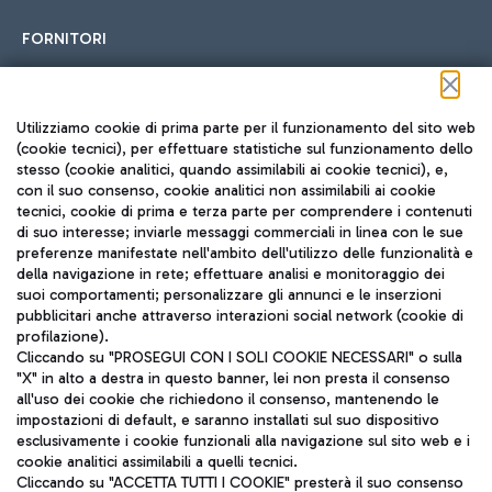
FORNITORI
Seguici sui social
Utilizziamo cookie di prima parte per il funzionamento del sito web
(cookie tecnici), per effettuare statistiche sul funzionamento dello
stesso (cookie analitici, quando assimilabili ai cookie tecnici), e,
con il suo consenso, cookie analitici non assimilabili ai cookie
tecnici, cookie di prima e terza parte per comprendere i contenuti
di suo interesse; inviarle messaggi commerciali in linea con le sue
TRAVEL JOURNAL
preferenze manifestate nell'ambito dell'utilizzo delle funzionalità e
della navigazione in rete; effettuare analisi e monitoraggio dei
ITA
suoi comportamenti; personalizzare gli annunci e le inserzioni
pubblicitari anche attraverso interazioni social network (cookie di
profilazione).
Cliccando su "PROSEGUI CON I SOLI COOKIE NECESSARI" o sulla
"X" in alto a destra in questo banner, lei non presta il consenso
all'uso dei cookie che richiedono il consenso, mantenendo le
impostazioni di default, e saranno installati sul suo dispositivo
esclusivamente i cookie funzionali alla navigazione sul sito web e i
Aeroporti di Roma S.p.A. - Società soggetta a direzione e
cookie analitici assimilabili a quelli tecnici.
coordinamento di Mundys S.p.A.
Cliccando su "ACCETTA TUTTI I COOKIE" presterà il suo consenso