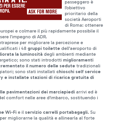
passeggero è
l’obiettivo
prioritario della
società Aeroporti
di Roma: ottenere
i europei e colmare il più rapidamente possibile il
ssere l’impegno di ADR.
ntraprese per migliorare la percezione e
alificati i 48
gruppi toilette
dell'aeroporto di
liorata la luminosità
degli ambienti mediante
nergetico; sono stati introdotti
miglioramenti
crementato il numero delle sedute
tradizionali
iatori; sono stati installati
chioschi self service
ry e installate
stazioni di ricarica
gratuita di
elle pavimentazioni dei marciapiedi
arrivi ed è
el comfort nelle aree d'imbarco, sostituendo i
one Wi-Fi
e il
servizio carrelli portabagagli.
Su
per migliorarne la qualità e allinearla al forte