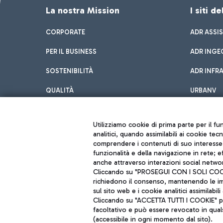
La nostra Mission
I siti d
CORPORATE
ADR ASSI
PER IL BUSINESS
ADR INGE
SOSTENIBILITÀ
ADR INFR
QUALITÀ
URBANV
INNOVATION
Utilizziamo cookie di prima parte per il f
analitici, quando assimilabili ai cookie tec
comprendere i contenuti di suo interesse; 
funzionalità e della navigazione in rete; 
anche attraverso interazioni social networ
Cliccando su "PROSEGUI CON I SOLI COOKIE
richiedono il consenso, mantenendo le impo
sul sito web e i cookie analitici assimilabili 
Aeroporti di Roma S.p.A. - Società soggetta a direzione e coordiname
Cliccando su "ACCETTA TUTTI I COOKIE" pre
Codice fiscale e Registro delle Imprese di Roma 13032990155 P. IVA 0
facoltativo e può essere revocato in qual
Capitale sociale 62.224.743,00 int. vers.
Sede legale: Via Pier Paolo Racchetti 1 - 00054 Fiumicino (RM) telefon
(accessibile in ogni momento dal sito).