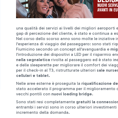
una qualità dei servizi ai livelli dei migliori aeroport
gap di percezione del cliente, è stato e continua a e
Nel corso dello scorso anno sono molte le inziative i
l'esperienza di viaggio del passeggero: sono stati riqu
Fiumicino secondo un concept all'avanguardia e
mig
l'introduzione dei dispositivi a LED per il risparmio e
nella segnaletica
rivolta al passeggero ed è stato i
n
e delle sleeperette per migliorare il comfort dei viagg
per il check-in al T3, ristrutturate ulteriori
sale nurse
cellulari e tablet.
Nelle aree esterne è proseguita la
riqualificazione d
stato accelerato il programma per il miglioramento d
vecchi pontili con
nuovi loading bridge
.
Sono stati resi completamente
gratuiti la connessi
entrambi i servizi sono in corso ulteriori investimenti 
incremento della domanda.