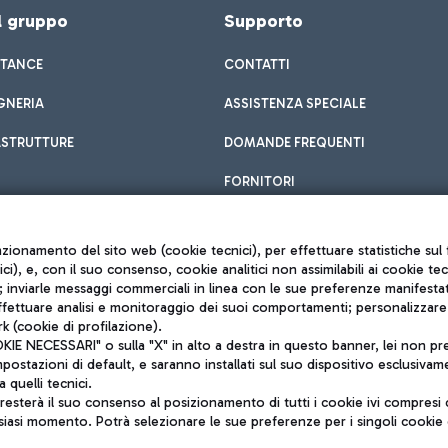
el gruppo
Supporto
STANCE
CONTATTI
GNERIA
ASSISTENZA SPECIALE
ASTRUTTURE
DOMANDE FREQUENTI
FORNITORI
unzionamento del sito web (cookie tecnici), per effettuare statistiche s
nici), e, con il suo consenso, cookie analitici non assimilabili ai cookie te
inviarle messaggi commerciali in linea con le sue preferenze manifestate 
effettuare analisi e monitoraggio dei suoi comportamenti; personalizzare g
k (cookie di profilazione).
Privacy policy
 NECESSARI" o sulla "X" in alto a destra in questo banner, lei non pres
Note legali
stazioni di default, e saranno installati sul suo dispositivo esclusivame
Mappa sito
a quelli tecnici.
nto di Mundys S.p.A.
Accessibilità
sterà il suo consenso al posizionamento di tutti i cookie ivi compresi c
6572251004
QUALITÀ
siasi momento. Potrà selezionare le sue preferenze per i singoli cooki
o +39 06 65951