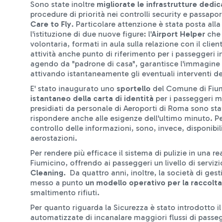
Sono state inoltre
migliorate le infrastrutture dedi
procedure di priorità nei controlli security e passapo
Care to Fly
. Particolare attenzione è stata posta all
l'istituzione di due nuove figure: l'
Airport Helper
che 
volontaria, formati in aula sulla relazione con il clien
attività anche punto di riferimento per i passeggeri i
agendo da "padrone di casa", garantisce l'immagine e
attivando istantaneamente gli eventuali interventi d
E' stato inaugurato uno
sportello
del Comune di Fium
istantaneo della carta di identità
per i passeggeri mu
presidiati da personale di Aeroporti di Roma sono stati
rispondere anche alle esigenze dell'ultimo minuto. P
controllo delle informazioni, sono, invece, disponibili
aerostazioni.
Per rendere più efficace il sistema di pulizie in una 
Fiumicino, offrendo ai passeggeri un livello di servizio
Cleaning
. Da quattro anni, inoltre, la società di ges
messo a punto
un modello operativo per la raccolta
smaltimento rifiuti.
Per quanto riguarda la Sicurezza è stato introdotto il
automatizzate di incanalare maggiori flussi di passeg