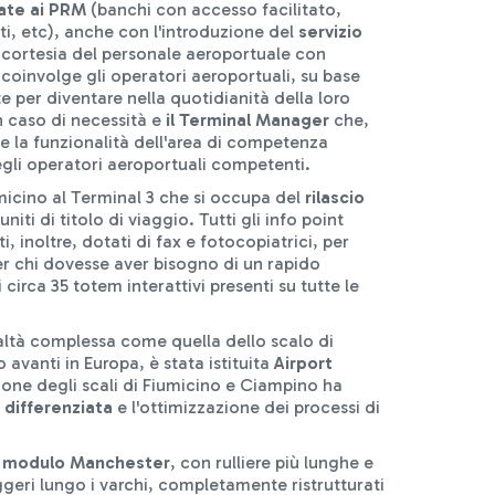
cate ai PRM
(banchi con accesso facilitato,
rti, etc), anche con l'introduzione del
servizio
a cortesia del personale aeroportuale con
coinvolge gli operatori aeroportuali, su base
te per diventare nella quotidianità della loro
n caso di necessità e
il Terminal Manager
che,
 la funzionalità dell'area di competenza
egli operatori aeroportuali competenti.
icino al Terminal 3 che si occupa del
rilascio
niti di titolo di viaggio. Tutti gli info point
, inoltre, dotati di fax e fotocopiatrici, per
er chi dovesse aver bisogno di un rapido
 circa 35 totem interattivi presenti su tutte le
realtà complessa come quella dello scalo di
 avanti in Europa, è stata istituita
Airport
tione degli scali di Fiumicino e Ciampino ha
 differenziata
e l'ottimizzazione dei processi di
modulo Manchester
, con rulliere più lunghe e
geri lungo i varchi, completamente ristrutturati