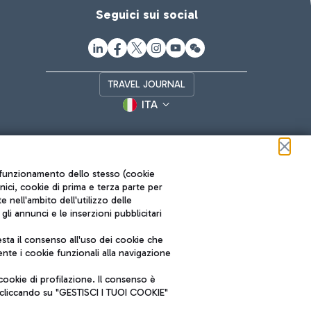
Seguici sui social
TRAVEL JOURNAL
ITA
ul funzionamento dello stesso (cookie
cnici, cookie di prima e terza parte per
nell'ambito dell'utilizzo delle
li annunci e le inserzioni pubblicitari
ta il consenso all'uso dei cookie che
Roma FCO
nte i cookie funzionali alla navigazione
L'aeroporto stellato
ookie di profilazione. Il consenso è
SOSTENIBILITÀ
INNOVAZIONE
e cliccando su "GESTISCI I TUOI COOKIE"