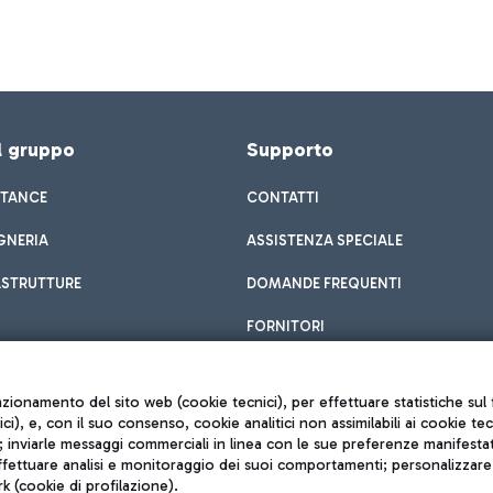
el gruppo
Supporto
STANCE
CONTATTI
GNERIA
ASSISTENZA SPECIALE
ASTRUTTURE
DOMANDE FREQUENTI
FORNITORI
unzionamento del sito web (cookie tecnici), per effettuare statistiche s
nici), e, con il suo consenso, cookie analitici non assimilabili ai cookie te
inviarle messaggi commerciali in linea con le sue preferenze manifestate 
effettuare analisi e monitoraggio dei suoi comportamenti; personalizzare g
k (cookie di profilazione).
Privacy policy