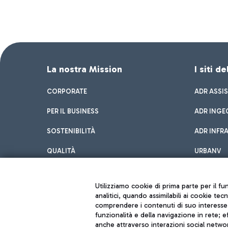
La nostra Mission
I siti d
CORPORATE
ADR ASSI
PER IL BUSINESS
ADR INGE
SOSTENIBILITÀ
ADR INFR
QUALITÀ
URBANV
INNOVATION
Utilizziamo cookie di prima parte per il f
analitici, quando assimilabili ai cookie tec
comprendere i contenuti di suo interesse; 
funzionalità e della navigazione in rete; 
anche attraverso interazioni social networ