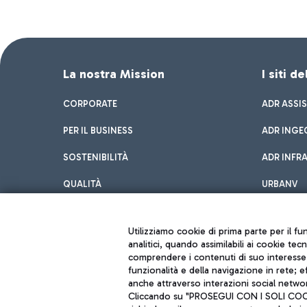
La nostra Mission
I siti d
CORPORATE
ADR ASSI
PER IL BUSINESS
ADR INGE
SOSTENIBILITÀ
ADR INFR
QUALITÀ
URBANV
INNOVATION
Utilizziamo cookie di prima parte per il f
analitici, quando assimilabili ai cookie tec
comprendere i contenuti di suo interesse; 
funzionalità e della navigazione in rete; 
anche attraverso interazioni social networ
Cliccando su "PROSEGUI CON I SOLI COOKIE