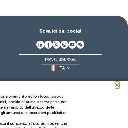
Seguici sui social
TRAVEL JOURNAL
ITA
ul funzionamento dello stesso (cookie
cnici, cookie di prima e terza parte per
nell'ambito dell'utilizzo delle
li annunci e le inserzioni pubblicitari
ta il consenso all'uso dei cookie che
Roma FCO