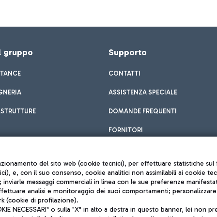
el gruppo
Supporto
STANCE
CONTATTI
GNERIA
ASSISTENZA SPECIALE
ASTRUTTURE
DOMANDE FREQUENTI
FORNITORI
unzionamento del sito web (cookie tecnici), per effettuare statistiche s
nici), e, con il suo consenso, cookie analitici non assimilabili ai cookie te
inviarle messaggi commerciali in linea con le sue preferenze manifestate 
effettuare analisi e monitoraggio dei suoi comportamenti; personalizzare g
k (cookie di profilazione).
Privacy policy
 NECESSARI" o sulla "X" in alto a destra in questo banner, lei non pres
Note legali