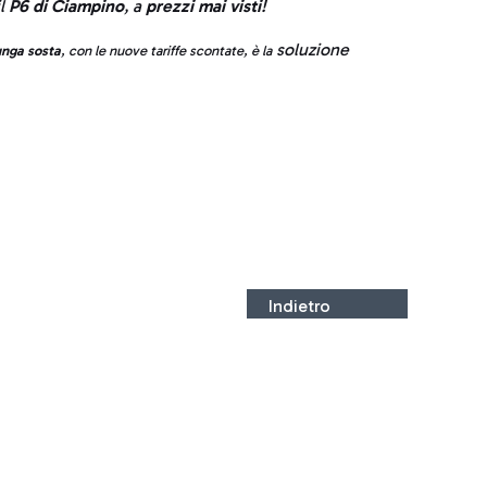
il
P6 di Ciampino
, a
prezzi mai visti
!
soluzione
nga sosta
, con le nuove tariffe scontate, è la
Indietro