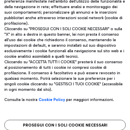
TRAVEL JOURNAL
preferenze manifestate nell'ambito dell'utilizzo delle funzionalità e
della navigazione in rete; effettuare analisi e monitoraggio dei
ITA
suoi comportamenti; personalizzare gli annunci e le inserzioni
pubblicitari anche attraverso interazioni social network (cookie di
profilazione).
Cliccando su "PROSEGUI CON I SOLI COOKIE NECESSARI" o sulla
"X" in alto a destra in questo banner, lei non presta il consenso
all'uso dei cookie che richiedono il consenso, mantenendo le
impostazioni di default, e saranno installati sul suo dispositivo
esclusivamente i cookie funzionali alla navigazione sul sito web e i
Aeroporti di Roma S.p.A. - Società soggetta a direzione e
cookie analitici assimilabili a quelli tecnici.
coordinamento di Mundys S.p.A.
Cliccando su "ACCETTA TUTTI I COOKIE" presterà il suo consenso
al posizionamento di tutti i cookie ivi compresi cookie di
Codice fiscale e Registro delle Imprese di Roma 13032990155 P.
profilazione. Il consenso è facoltativo e può essere revocato in
IVA 06572251004
qualsiasi momento. Potrà selezionare le sue preferenze per i
Capitale sociale 62.224.743,00 int. vers.
singoli cookie cliccando su "GESTISCI I TUOI COOKIE" (accessibile
Sede legale: Via Pier Paolo Racchetti 1 - 00054 Fiumicino (RM)
in ogni momento dal sito).
telefono +39 06 65951
Privacy policy
Note legali
Consulta la nostra
Cookie Policy
per maggiori informazioni.
Mappa sito
Accessibilità
Roma FCO
L'aeroporto stellato
PROSEGUI CON I SOLI COOKIE NECESSARI