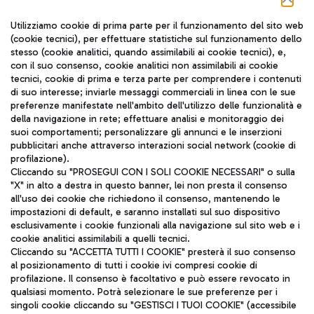
Seguici sui social
Utilizziamo cookie di prima parte per il funzionamento del sito web
(cookie tecnici), per effettuare statistiche sul funzionamento dello
stesso (cookie analitici, quando assimilabili ai cookie tecnici), e,
con il suo consenso, cookie analitici non assimilabili ai cookie
tecnici, cookie di prima e terza parte per comprendere i contenuti
di suo interesse; inviarle messaggi commerciali in linea con le sue
TRAVEL JOURNAL
preferenze manifestate nell'ambito dell'utilizzo delle funzionalità e
della navigazione in rete; effettuare analisi e monitoraggio dei
ITA
suoi comportamenti; personalizzare gli annunci e le inserzioni
pubblicitari anche attraverso interazioni social network (cookie di
profilazione).
Cliccando su "PROSEGUI CON I SOLI COOKIE NECESSARI" o sulla
"X" in alto a destra in questo banner, lei non presta il consenso
all'uso dei cookie che richiedono il consenso, mantenendo le
impostazioni di default, e saranno installati sul suo dispositivo
esclusivamente i cookie funzionali alla navigazione sul sito web e i
Aeroporti di Roma S.p.A. - Società soggetta a direzione e
cookie analitici assimilabili a quelli tecnici.
coordinamento di Mundys S.p.A.
Cliccando su "ACCETTA TUTTI I COOKIE" presterà il suo consenso
al posizionamento di tutti i cookie ivi compresi cookie di
Codice fiscale e Registro delle Imprese di Roma 13032990155 P.
profilazione. Il consenso è facoltativo e può essere revocato in
IVA 06572251004
qualsiasi momento. Potrà selezionare le sue preferenze per i
Capitale sociale 62.224.743,00 int. vers.
singoli cookie cliccando su "GESTISCI I TUOI COOKIE" (accessibile
Sede legale: Via Pier Paolo Racchetti 1 - 00054 Fiumicino (RM)