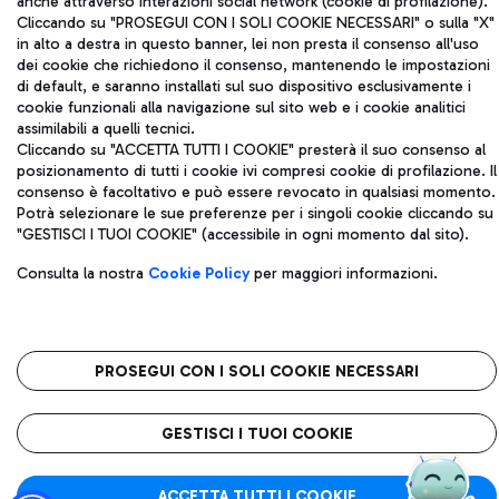
anche attraverso interazioni social network (cookie di profilazione).
Aeroporti di Roma S.p.A. - Società soggetta a direzione e
Cliccando su "PROSEGUI CON I SOLI COOKIE NECESSARI" o sulla "X"
coordinamento di Mundys S.p.A.
in alto a destra in questo banner, lei non presta il consenso all'uso
Codice fiscale e Registro delle Imprese di Roma 13032990155 P.
dei cookie che richiedono il consenso, mantenendo le impostazioni
IVA 06572251004
di default, e saranno installati sul suo dispositivo esclusivamente i
Capitale sociale 62.224.743,00 int. vers.
cookie funzionali alla navigazione sul sito web e i cookie analitici
Sede legale: Via Pier Paolo Racchetti 1 - 00054 Fiumicino (RM)
assimilabili a quelli tecnici.
telefono +39 06 65951
Cliccando su "ACCETTA TUTTI I COOKIE" presterà il suo consenso al
Privacy policy
Note legali
posizionamento di tutti i cookie ivi compresi cookie di profilazione. Il
Mappa sito
Accessibilità
consenso è facoltativo e può essere revocato in qualsiasi momento.
Potrà selezionare le sue preferenze per i singoli cookie cliccando su
"GESTISCI I TUOI COOKIE" (accessibile in ogni momento dal sito).
Roma FCO
L'aeroporto stellato
Consulta la nostra
Cookie Policy
per maggiori informazioni.
QUALITÀ
SOSTENIBILITÀ
INNOVAZIONE
PROSEGUI CON I SOLI COOKIE NECESSARI
GESTISCI I TUOI COOKIE
ACCETTA TUTTI I COOKIE