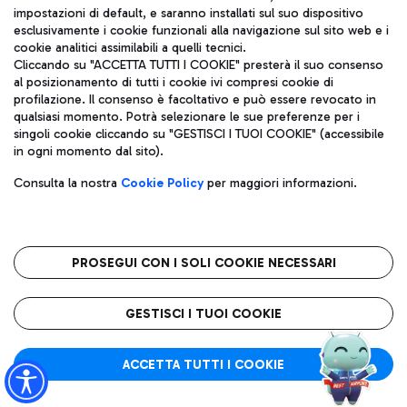
impostazioni di default, e saranno installati sul suo dispositivo
esclusivamente i cookie funzionali alla navigazione sul sito web e i
Aeroporti di Roma S.p.A. - Società soggetta a direzione e
cookie analitici assimilabili a quelli tecnici.
coordinamento di Mundys S.p.A.
Cliccando su "ACCETTA TUTTI I COOKIE" presterà il suo consenso
al posizionamento di tutti i cookie ivi compresi cookie di
Codice fiscale e Registro delle Imprese di Roma 13032990155 P.
profilazione. Il consenso è facoltativo e può essere revocato in
IVA 06572251004
qualsiasi momento. Potrà selezionare le sue preferenze per i
Capitale sociale 62.224.743,00 int. vers.
singoli cookie cliccando su "GESTISCI I TUOI COOKIE" (accessibile
Sede legale: Via Pier Paolo Racchetti 1 - 00054 Fiumicino (RM)
in ogni momento dal sito).
telefono +39 06 65951
Privacy policy
Note legali
Consulta la nostra
Cookie Policy
per maggiori informazioni.
Mappa sito
Accessibilità
Roma FCO
L'aeroporto stellato
PROSEGUI CON I SOLI COOKIE NECESSARI
QUALITÀ
SOSTENIBILITÀ
INNOVAZIONE
GESTISCI I TUOI COOKIE
ACCETTA TUTTI I COOKIE