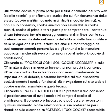
Seguici sui social
Utilizziamo cookie di prima parte per il funzionamento del sito web
(cookie tecnici), per effettuare statistiche sul funzionamento dello
stesso (cookie analitici, quando assimilabili ai cookie tecnici), e,
con il suo consenso, cookie analitici non assimilabili ai cookie
tecnici, cookie di prima e terza parte per comprendere i contenuti
di suo interesse; inviarle messaggi commerciali in linea con le sue
TRAVEL JOURNAL
preferenze manifestate nell'ambito dell'utilizzo delle funzionalità e
della navigazione in rete; effettuare analisi e monitoraggio dei
ITA
suoi comportamenti; personalizzare gli annunci e le inserzioni
pubblicitari anche attraverso interazioni social network (cookie di
profilazione).
Cliccando su "PROSEGUI CON I SOLI COOKIE NECESSARI" o sulla
"X" in alto a destra in questo banner, lei non presta il consenso
all'uso dei cookie che richiedono il consenso, mantenendo le
impostazioni di default, e saranno installati sul suo dispositivo
esclusivamente i cookie funzionali alla navigazione sul sito web e i
Aeroporti di Roma S.p.A. - Società soggetta a direzione e
cookie analitici assimilabili a quelli tecnici.
coordinamento di Mundys S.p.A.
Cliccando su "ACCETTA TUTTI I COOKIE" presterà il suo consenso
al posizionamento di tutti i cookie ivi compresi cookie di
Codice fiscale e Registro delle Imprese di Roma 13032990155 P.
profilazione. Il consenso è facoltativo e può essere revocato in
IVA 06572251004
qualsiasi momento. Potrà selezionare le sue preferenze per i
Capitale sociale 62.224.743,00 int. vers.
singoli cookie cliccando su "GESTISCI I TUOI COOKIE" (accessibile