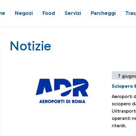
ne
Negozi
Food
Servizi
Parcheggi
Tras
Notizie
7 giugn
Sciopero 
Aeroporti 
sciopero da
Uiltrasport
operanti ne
ritardi.