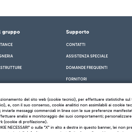
el gruppo
Supporto
STANCE
CONTATTI
GNERIA
ASSISTENZA SPECIALE
ASTRUTTURE
DOMANDE FREQUENTI
FORNITORI
unzionamento del sito web (cookie tecnici), per effettuare statistiche s
nici), e, con il suo consenso, cookie analitici non assimilabili ai cookie te
inviarle messaggi commerciali in linea con le sue preferenze manifestate 
effettuare analisi e monitoraggio dei suoi comportamenti; personalizzare g
k (cookie di profilazione).
Privacy policy
 NECESSARI" o sulla "X" in alto a destra in questo banner, lei non pres
Note legali