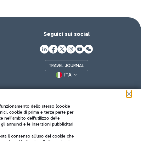
Seguici sui social
TRAVEL JOURNAL
ITA
ul funzionamento dello stesso (cookie
cnici, cookie di prima e terza parte per
nell'ambito dell'utilizzo delle
li annunci e le inserzioni pubblicitari
ta il consenso all'uso dei cookie che
Roma FCO