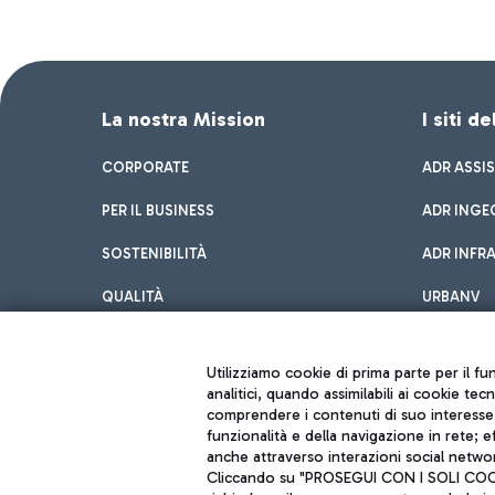
La nostra Mission
I siti d
CORPORATE
ADR ASSI
PER IL BUSINESS
ADR INGE
SOSTENIBILITÀ
ADR INFR
QUALITÀ
URBANV
INNOVATION
Utilizziamo cookie di prima parte per il f
analitici, quando assimilabili ai cookie tec
comprendere i contenuti di suo interesse; 
funzionalità e della navigazione in rete; 
anche attraverso interazioni social networ
Cliccando su "PROSEGUI CON I SOLI COOKIE