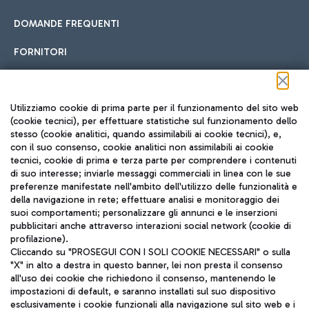
DOMANDE FREQUENTI
FORNITORI
Seguici sui social
Utilizziamo cookie di prima parte per il funzionamento del sito web
(cookie tecnici), per effettuare statistiche sul funzionamento dello
stesso (cookie analitici, quando assimilabili ai cookie tecnici), e,
con il suo consenso, cookie analitici non assimilabili ai cookie
tecnici, cookie di prima e terza parte per comprendere i contenuti
di suo interesse; inviarle messaggi commerciali in linea con le sue
TRAVEL JOURNAL
preferenze manifestate nell'ambito dell'utilizzo delle funzionalità e
della navigazione in rete; effettuare analisi e monitoraggio dei
ITA
suoi comportamenti; personalizzare gli annunci e le inserzioni
pubblicitari anche attraverso interazioni social network (cookie di
profilazione).
Cliccando su "PROSEGUI CON I SOLI COOKIE NECESSARI" o sulla
"X" in alto a destra in questo banner, lei non presta il consenso
all'uso dei cookie che richiedono il consenso, mantenendo le
impostazioni di default, e saranno installati sul suo dispositivo
esclusivamente i cookie funzionali alla navigazione sul sito web e i