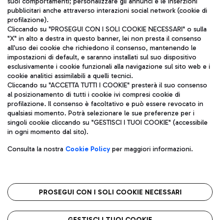
suoi comportamenti; personalizzare gli annunci e le inserzioni
pubblicitari anche attraverso interazioni social network (cookie di
profilazione).
Cliccando su "PROSEGUI CON I SOLI COOKIE NECESSARI" o sulla
"X" in alto a destra in questo banner, lei non presta il consenso
all'uso dei cookie che richiedono il consenso, mantenendo le
impostazioni di default, e saranno installati sul suo dispositivo
esclusivamente i cookie funzionali alla navigazione sul sito web e i
Aeroporti di Roma S.p.A. - Società soggetta a direzione e
cookie analitici assimilabili a quelli tecnici.
coordinamento di Mundys S.p.A.
Cliccando su "ACCETTA TUTTI I COOKIE" presterà il suo consenso
al posizionamento di tutti i cookie ivi compresi cookie di
Codice fiscale e Registro delle Imprese di Roma 13032990155 P.
profilazione. Il consenso è facoltativo e può essere revocato in
IVA 06572251004
qualsiasi momento. Potrà selezionare le sue preferenze per i
Capitale sociale 62.224.743,00 int. vers.
singoli cookie cliccando su "GESTISCI I TUOI COOKIE" (accessibile
Sede legale: Via Pier Paolo Racchetti 1 - 00054 Fiumicino (RM)
in ogni momento dal sito).
telefono +39 06 65951
Privacy policy
Note legali
Consulta la nostra
Cookie Policy
per maggiori informazioni.
Mappa sito
Accessibilità
Roma FCO
L'aeroporto stellato
PROSEGUI CON I SOLI COOKIE NECESSARI
QUALITÀ
SOSTENIBILITÀ
INNOVAZIONE
GESTISCI I TUOI COOKIE