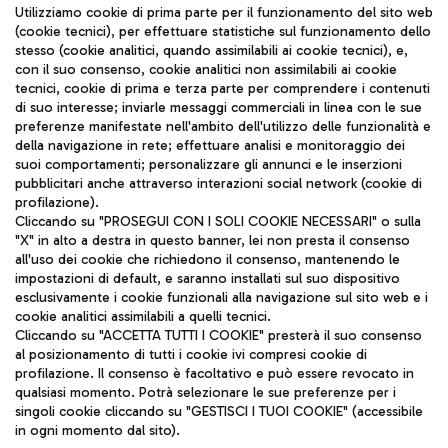
Seguici sui social
Utilizziamo cookie di prima parte per il funzionamento del sito web
(cookie tecnici), per effettuare statistiche sul funzionamento dello
stesso (cookie analitici, quando assimilabili ai cookie tecnici), e,
con il suo consenso, cookie analitici non assimilabili ai cookie
tecnici, cookie di prima e terza parte per comprendere i contenuti
di suo interesse; inviarle messaggi commerciali in linea con le sue
TRAVEL JOURNAL
preferenze manifestate nell'ambito dell'utilizzo delle funzionalità e
della navigazione in rete; effettuare analisi e monitoraggio dei
ITA
suoi comportamenti; personalizzare gli annunci e le inserzioni
pubblicitari anche attraverso interazioni social network (cookie di
profilazione).
Cliccando su "PROSEGUI CON I SOLI COOKIE NECESSARI" o sulla
"X" in alto a destra in questo banner, lei non presta il consenso
all'uso dei cookie che richiedono il consenso, mantenendo le
impostazioni di default, e saranno installati sul suo dispositivo
esclusivamente i cookie funzionali alla navigazione sul sito web e i
Aeroporti di Roma S.p.A. - Società soggetta a direzione e
cookie analitici assimilabili a quelli tecnici.
coordinamento di Mundys S.p.A.
Cliccando su "ACCETTA TUTTI I COOKIE" presterà il suo consenso
al posizionamento di tutti i cookie ivi compresi cookie di
Codice fiscale e Registro delle Imprese di Roma 13032990155 P.
profilazione. Il consenso è facoltativo e può essere revocato in
IVA 06572251004
qualsiasi momento. Potrà selezionare le sue preferenze per i
Capitale sociale 62.224.743,00 int. vers.
singoli cookie cliccando su "GESTISCI I TUOI COOKIE" (accessibile
Sede legale: Via Pier Paolo Racchetti 1 - 00054 Fiumicino (RM)
in ogni momento dal sito).
telefono +39 06 65951