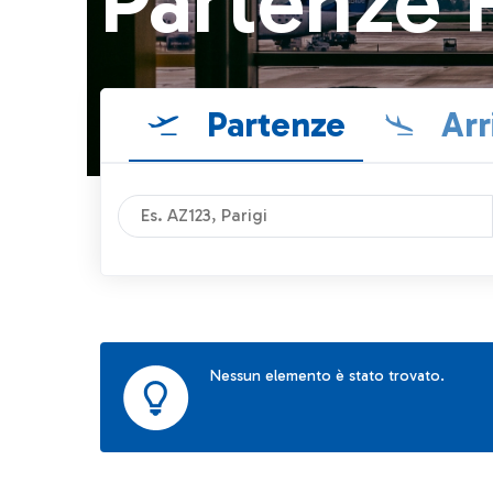
Partenze 
Partenze
Arr
Nessun elemento è stato trovato.