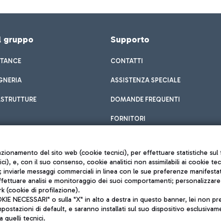
el gruppo
Supporto
STANCE
CONTATTI
GNERIA
ASSISTENZA SPECIALE
ASTRUTTURE
DOMANDE FREQUENTI
FORNITORI
unzionamento del sito web (cookie tecnici), per effettuare statistiche s
nici), e, con il suo consenso, cookie analitici non assimilabili ai cookie te
inviarle messaggi commerciali in linea con le sue preferenze manifestate 
effettuare analisi e monitoraggio dei suoi comportamenti; personalizzare g
k (cookie di profilazione).
Privacy policy
 NECESSARI" o sulla "X" in alto a destra in questo banner, lei non pres
Note legali
stazioni di default, e saranno installati sul suo dispositivo esclusivame
Mappa sito
a quelli tecnici.
nto di Mundys S.p.A.