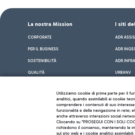
La nostra Mission
I siti d
CORPORATE
ADR ASSI
PER IL BUSINESS
ADR INGE
SOSTENIBILITÀ
ADR INFR
QUALITÀ
URBANV
INNOVATION
Utilizziamo cookie di prima parte per il f
analitici, quando assimilabili ai cookie tec
comprendere i contenuti di suo interesse; 
funzionalità e della navigazione in rete; 
anche attraverso interazioni social networ
Cliccando su "PROSEGUI CON I SOLI COOKIE
richiedono il consenso, mantenendo le impo
sul sito web e i cookie analitici assimilabili 
Aeroporti di Roma S.p.A. - Società soggetta a direzione e coordiname