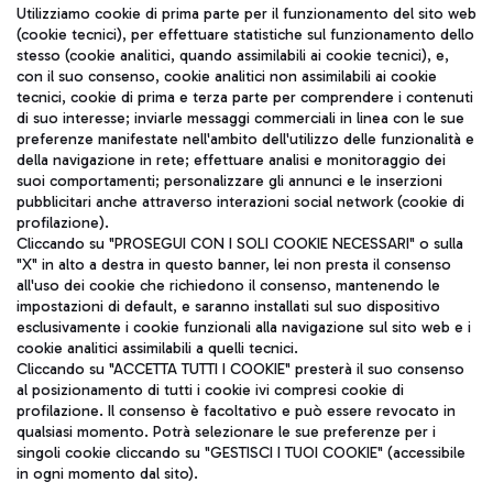
Seguici sui social
Utilizziamo cookie di prima parte per il funzionamento del sito web
(cookie tecnici), per effettuare statistiche sul funzionamento dello
stesso (cookie analitici, quando assimilabili ai cookie tecnici), e,
con il suo consenso, cookie analitici non assimilabili ai cookie
tecnici, cookie di prima e terza parte per comprendere i contenuti
di suo interesse; inviarle messaggi commerciali in linea con le sue
TRAVEL JOURNAL
preferenze manifestate nell'ambito dell'utilizzo delle funzionalità e
della navigazione in rete; effettuare analisi e monitoraggio dei
ITA
suoi comportamenti; personalizzare gli annunci e le inserzioni
pubblicitari anche attraverso interazioni social network (cookie di
profilazione).
Cliccando su "PROSEGUI CON I SOLI COOKIE NECESSARI" o sulla
"X" in alto a destra in questo banner, lei non presta il consenso
all'uso dei cookie che richiedono il consenso, mantenendo le
impostazioni di default, e saranno installati sul suo dispositivo
esclusivamente i cookie funzionali alla navigazione sul sito web e i
Aeroporti di Roma S.p.A. - Società soggetta a direzione e
cookie analitici assimilabili a quelli tecnici.
coordinamento di Mundys S.p.A.
Cliccando su "ACCETTA TUTTI I COOKIE" presterà il suo consenso
al posizionamento di tutti i cookie ivi compresi cookie di
Codice fiscale e Registro delle Imprese di Roma 13032990155 P.
profilazione. Il consenso è facoltativo e può essere revocato in
IVA 06572251004
qualsiasi momento. Potrà selezionare le sue preferenze per i
Capitale sociale 62.224.743,00 int. vers.
singoli cookie cliccando su "GESTISCI I TUOI COOKIE" (accessibile
Sede legale: Via Pier Paolo Racchetti 1 - 00054 Fiumicino (RM)
in ogni momento dal sito).
telefono +39 06 65951