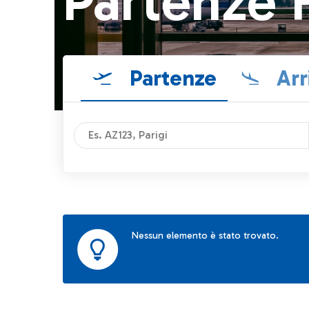
Partenze 
Partenze
Arr
Nessun elemento è stato trovato.