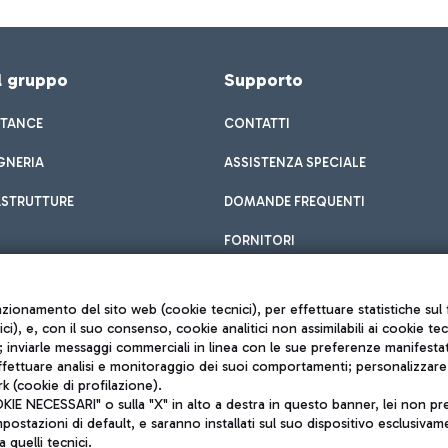
el gruppo
Supporto
STANCE
CONTATTI
GNERIA
ASSISTENZA SPECIALE
ASTRUTTURE
DOMANDE FREQUENTI
FORNITORI
unzionamento del sito web (cookie tecnici), per effettuare statistiche s
nici), e, con il suo consenso, cookie analitici non assimilabili ai cookie te
inviarle messaggi commerciali in linea con le sue preferenze manifestate 
effettuare analisi e monitoraggio dei suoi comportamenti; personalizzare g
k (cookie di profilazione).
Privacy policy
 NECESSARI" o sulla "X" in alto a destra in questo banner, lei non pres
Note legali
stazioni di default, e saranno installati sul suo dispositivo esclusivame
Mappa sito
a quelli tecnici.
nto di Mundys S.p.A.