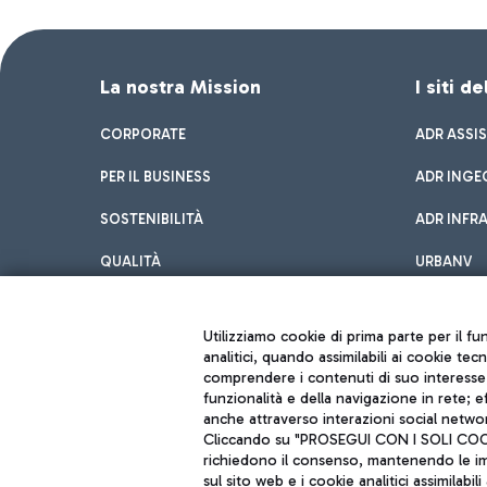
La nostra Mission
I siti d
CORPORATE
ADR ASSI
PER IL BUSINESS
ADR INGE
SOSTENIBILITÀ
ADR INFR
QUALITÀ
URBANV
INNOVATION
Utilizziamo cookie di prima parte per il f
analitici, quando assimilabili ai cookie tec
comprendere i contenuti di suo interesse; 
funzionalità e della navigazione in rete; 
anche attraverso interazioni social networ
Cliccando su "PROSEGUI CON I SOLI COOKIE
richiedono il consenso, mantenendo le impo
sul sito web e i cookie analitici assimilabili 
Aeroporti di Roma S.p.A. - Società soggetta a direzione e coordiname