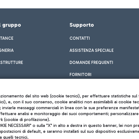
el gruppo
Supporto
STANCE
CONTATTI
GNERIA
ASSISTENZA SPECIALE
ASTRUTTURE
DOMANDE FREQUENTI
FORNITORI
unzionamento del sito web (cookie tecnici), per effettuare statistiche s
nici), e, con il suo consenso, cookie analitici non assimilabili ai cookie te
inviarle messaggi commerciali in linea con le sue preferenze manifestate 
effettuare analisi e monitoraggio dei suoi comportamenti; personalizzare g
k (cookie di profilazione).
Privacy policy
 NECESSARI" o sulla "X" in alto a destra in questo banner, lei non pres
Note legali
stazioni di default, e saranno installati sul suo dispositivo esclusivame
Mappa sito
a quelli tecnici.
nto di Mundys S.p.A.