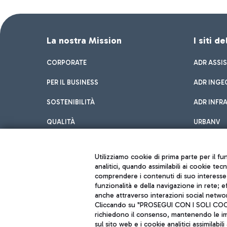
La nostra Mission
I siti d
CORPORATE
ADR ASSI
PER IL BUSINESS
ADR INGE
SOSTENIBILITÀ
ADR INFR
QUALITÀ
URBANV
INNOVATION
Utilizziamo cookie di prima parte per il f
analitici, quando assimilabili ai cookie tec
comprendere i contenuti di suo interesse; 
funzionalità e della navigazione in rete; 
anche attraverso interazioni social networ
Cliccando su "PROSEGUI CON I SOLI COOKIE
richiedono il consenso, mantenendo le impo
sul sito web e i cookie analitici assimilabili 
Aeroporti di Roma S.p.A. - Società soggetta a direzione e coordiname