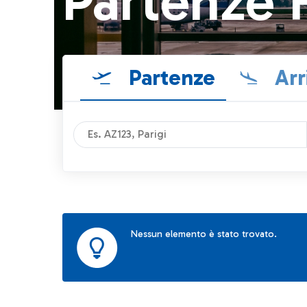
Partenze 
Partenze
Arr
Nessun elemento è stato trovato.