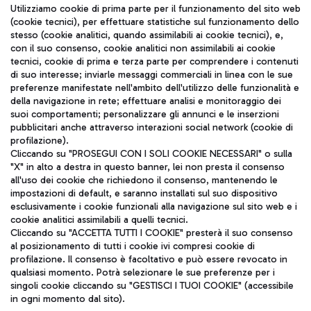
Seguici sui social
Utilizziamo cookie di prima parte per il funzionamento del sito web
(cookie tecnici), per effettuare statistiche sul funzionamento dello
stesso (cookie analitici, quando assimilabili ai cookie tecnici), e,
con il suo consenso, cookie analitici non assimilabili ai cookie
tecnici, cookie di prima e terza parte per comprendere i contenuti
di suo interesse; inviarle messaggi commerciali in linea con le sue
TRAVEL JOURNAL
preferenze manifestate nell'ambito dell'utilizzo delle funzionalità e
della navigazione in rete; effettuare analisi e monitoraggio dei
ITA
suoi comportamenti; personalizzare gli annunci e le inserzioni
pubblicitari anche attraverso interazioni social network (cookie di
profilazione).
Cliccando su "PROSEGUI CON I SOLI COOKIE NECESSARI" o sulla
"X" in alto a destra in questo banner, lei non presta il consenso
all'uso dei cookie che richiedono il consenso, mantenendo le
impostazioni di default, e saranno installati sul suo dispositivo
esclusivamente i cookie funzionali alla navigazione sul sito web e i
Aeroporti di Roma S.p.A. - Società soggetta a direzione e
cookie analitici assimilabili a quelli tecnici.
coordinamento di Mundys S.p.A.
Cliccando su "ACCETTA TUTTI I COOKIE" presterà il suo consenso
al posizionamento di tutti i cookie ivi compresi cookie di
Codice fiscale e Registro delle Imprese di Roma 13032990155 P.
profilazione. Il consenso è facoltativo e può essere revocato in
IVA 06572251004
qualsiasi momento. Potrà selezionare le sue preferenze per i
Capitale sociale 62.224.743,00 int. vers.
singoli cookie cliccando su "GESTISCI I TUOI COOKIE" (accessibile
Sede legale: Via Pier Paolo Racchetti 1 - 00054 Fiumicino (RM)
in ogni momento dal sito).
telefono +39 06 65951