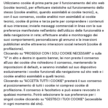
Seguici sui social
Utilizziamo cookie di prima parte per il funzionamento del sito web
(cookie tecnici), per effettuare statistiche sul funzionamento dello
stesso (cookie analitici, quando assimilabili ai cookie tecnici), e,
con il suo consenso, cookie analitici non assimilabili ai cookie
tecnici, cookie di prima e terza parte per comprendere i contenuti
di suo interesse; inviarle messaggi commerciali in linea con le sue
TRAVEL JOURNAL
preferenze manifestate nell'ambito dell'utilizzo delle funzionalità e
della navigazione in rete; effettuare analisi e monitoraggio dei
ITA
suoi comportamenti; personalizzare gli annunci e le inserzioni
pubblicitari anche attraverso interazioni social network (cookie di
profilazione).
Cliccando su "PROSEGUI CON I SOLI COOKIE NECESSARI" o sulla
"X" in alto a destra in questo banner, lei non presta il consenso
all'uso dei cookie che richiedono il consenso, mantenendo le
impostazioni di default, e saranno installati sul suo dispositivo
esclusivamente i cookie funzionali alla navigazione sul sito web e i
Aeroporti di Roma S.p.A. - Società soggetta a direzione e
cookie analitici assimilabili a quelli tecnici.
coordinamento di Mundys S.p.A.
Cliccando su "ACCETTA TUTTI I COOKIE" presterà il suo consenso
al posizionamento di tutti i cookie ivi compresi cookie di
Codice fiscale e Registro delle Imprese di Roma 13032990155 P.
profilazione. Il consenso è facoltativo e può essere revocato in
IVA 06572251004
qualsiasi momento. Potrà selezionare le sue preferenze per i
Capitale sociale 62.224.743,00 int. vers.
singoli cookie cliccando su "GESTISCI I TUOI COOKIE" (accessibile
Sede legale: Via Pier Paolo Racchetti 1 - 00054 Fiumicino (RM)
in ogni momento dal sito).
telefono +39 06 65951