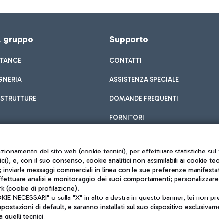
el gruppo
Supporto
STANCE
CONTATTI
GNERIA
ASSISTENZA SPECIALE
ASTRUTTURE
DOMANDE FREQUENTI
FORNITORI
unzionamento del sito web (cookie tecnici), per effettuare statistiche s
nici), e, con il suo consenso, cookie analitici non assimilabili ai cookie te
inviarle messaggi commerciali in linea con le sue preferenze manifestate 
effettuare analisi e monitoraggio dei suoi comportamenti; personalizzare g
k (cookie di profilazione).
Privacy policy
 NECESSARI" o sulla "X" in alto a destra in questo banner, lei non pres
Note legali
stazioni di default, e saranno installati sul suo dispositivo esclusivame
Mappa sito
a quelli tecnici.
nto di Mundys S.p.A.