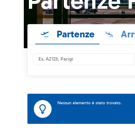
Partenze 
Partenze
Arr
Nessun elemento è stato trovato.