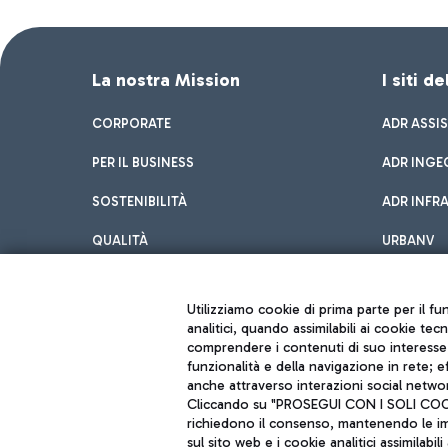
La nostra Mission
I siti d
CORPORATE
ADR ASSI
PER IL BUSINESS
ADR INGE
SOSTENIBILITÀ
ADR INFR
QUALITÀ
URBANV
INNOVATION
Utilizziamo cookie di prima parte per il f
analitici, quando assimilabili ai cookie tec
comprendere i contenuti di suo interesse; 
funzionalità e della navigazione in rete; 
anche attraverso interazioni social networ
Cliccando su "PROSEGUI CON I SOLI COOKIE
richiedono il consenso, mantenendo le impo
sul sito web e i cookie analitici assimilabili 
Aeroporti di Roma S.p.A. - Società soggetta a direzione e coordiname