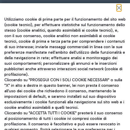
Seguici sui social
Utilizziamo cookie di prima parte per il funzionamento del sito web
(cookie tecnici), per effettuare statistiche sul funzionamento dello
stesso (cookie analitici, quando assimilabili ai cookie tecnici), e,
con il suo consenso, cookie analitici non assimilabili ai cookie
tecnici, cookie di prima e terza parte per comprendere i contenuti
di suo interesse; inviarle messaggi commerciali in linea con le sue
TRAVEL JOURNAL
preferenze manifestate nell'ambito dell'utilizzo delle funzionalità e
della navigazione in rete; effettuare analisi e monitoraggio dei
ITA
suoi comportamenti; personalizzare gli annunci e le inserzioni
pubblicitari anche attraverso interazioni social network (cookie di
profilazione).
Cliccando su "PROSEGUI CON I SOLI COOKIE NECESSARI" o sulla
"X" in alto a destra in questo banner, lei non presta il consenso
all'uso dei cookie che richiedono il consenso, mantenendo le
impostazioni di default, e saranno installati sul suo dispositivo
esclusivamente i cookie funzionali alla navigazione sul sito web e i
Aeroporti di Roma S.p.A. - Società soggetta a direzione e
cookie analitici assimilabili a quelli tecnici.
coordinamento di Mundys S.p.A.
Cliccando su "ACCETTA TUTTI I COOKIE" presterà il suo consenso
al posizionamento di tutti i cookie ivi compresi cookie di
Codice fiscale e Registro delle Imprese di Roma 13032990155 P.
profilazione. Il consenso è facoltativo e può essere revocato in
IVA 06572251004
qualsiasi momento. Potrà selezionare le sue preferenze per i