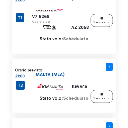
21:00
V7 6268
T1
Operato da:
Traccia volo
AZ 2058
Stato volo:
Schedulato
Orario previsto:
MALTA (MLA)
21:00
T3
KM 615
Stato volo:
Schedulato
Traccia volo