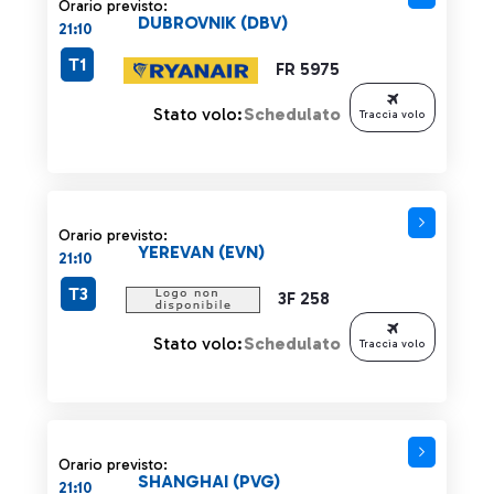
Orario previsto:
DUBROVNIK (DBV)
21:10
T1
FR 5975
Stato volo:
Schedulato
Traccia volo
Orario previsto:
YEREVAN (EVN)
21:10
T3
3F 258
Stato volo:
Schedulato
Traccia volo
Orario previsto:
SHANGHAI (PVG)
21:10