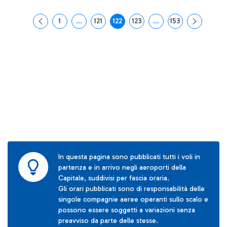
1
...
121
122
123
...
153
Pagina
Pagine intermedie Use TAB to navigate.
Pagina
Pagina
Pagina
Pagine intermedie Use
Pagina
In questa pagina sono pubblicati tutti i voli in
partenza e in arrivo negli aeroporti della
Capitale, suddivisi per fascia oraria.
Gli orari pubblicati sono di responsabilità delle
singole compagnie aeree operanti sullo scalo e
possono essere soggetti a variazioni senza
preavviso da parte delle stesse.