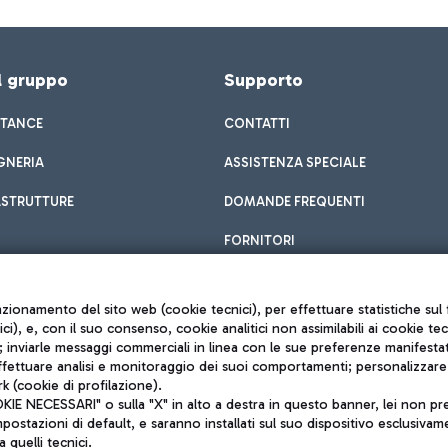
el gruppo
Supporto
STANCE
CONTATTI
GNERIA
ASSISTENZA SPECIALE
ASTRUTTURE
DOMANDE FREQUENTI
FORNITORI
unzionamento del sito web (cookie tecnici), per effettuare statistiche s
nici), e, con il suo consenso, cookie analitici non assimilabili ai cookie te
inviarle messaggi commerciali in linea con le sue preferenze manifestate 
effettuare analisi e monitoraggio dei suoi comportamenti; personalizzare g
k (cookie di profilazione).
Privacy policy
 NECESSARI" o sulla "X" in alto a destra in questo banner, lei non pres
Note legali
stazioni di default, e saranno installati sul suo dispositivo esclusivame
Mappa sito
a quelli tecnici.
nto di Mundys S.p.A.