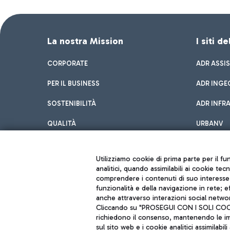
La nostra Mission
I siti d
CORPORATE
ADR ASSI
PER IL BUSINESS
ADR INGE
SOSTENIBILITÀ
ADR INFR
QUALITÀ
URBANV
INNOVATION
Utilizziamo cookie di prima parte per il f
analitici, quando assimilabili ai cookie tec
comprendere i contenuti di suo interesse; 
funzionalità e della navigazione in rete; 
anche attraverso interazioni social networ
Cliccando su "PROSEGUI CON I SOLI COOKIE
richiedono il consenso, mantenendo le impo
sul sito web e i cookie analitici assimilabili 
Aeroporti di Roma S.p.A. - Società soggetta a direzione e coordiname