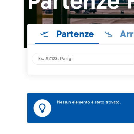
Partenze 
Partenze
Arr
Nessun elemento è stato trovato.