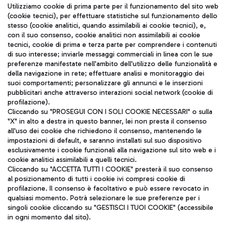
Seguici sui social
Utilizziamo cookie di prima parte per il funzionamento del sito web
(cookie tecnici), per effettuare statistiche sul funzionamento dello
stesso (cookie analitici, quando assimilabili ai cookie tecnici), e,
con il suo consenso, cookie analitici non assimilabili ai cookie
tecnici, cookie di prima e terza parte per comprendere i contenuti
di suo interesse; inviarle messaggi commerciali in linea con le sue
TRAVEL JOURNAL
preferenze manifestate nell'ambito dell'utilizzo delle funzionalità e
della navigazione in rete; effettuare analisi e monitoraggio dei
ITA
suoi comportamenti; personalizzare gli annunci e le inserzioni
pubblicitari anche attraverso interazioni social network (cookie di
profilazione).
Cliccando su "PROSEGUI CON I SOLI COOKIE NECESSARI" o sulla
"X" in alto a destra in questo banner, lei non presta il consenso
all'uso dei cookie che richiedono il consenso, mantenendo le
impostazioni di default, e saranno installati sul suo dispositivo
esclusivamente i cookie funzionali alla navigazione sul sito web e i
Aeroporti di Roma S.p.A. - Società soggetta a direzione e
cookie analitici assimilabili a quelli tecnici.
coordinamento di Mundys S.p.A.
Cliccando su "ACCETTA TUTTI I COOKIE" presterà il suo consenso
al posizionamento di tutti i cookie ivi compresi cookie di
Codice fiscale e Registro delle Imprese di Roma 13032990155 P.
profilazione. Il consenso è facoltativo e può essere revocato in
IVA 06572251004
qualsiasi momento. Potrà selezionare le sue preferenze per i
Capitale sociale 62.224.743,00 int. vers.
singoli cookie cliccando su "GESTISCI I TUOI COOKIE" (accessibile
Sede legale: Via Pier Paolo Racchetti 1 - 00054 Fiumicino (RM)
in ogni momento dal sito).
telefono +39 06 65951