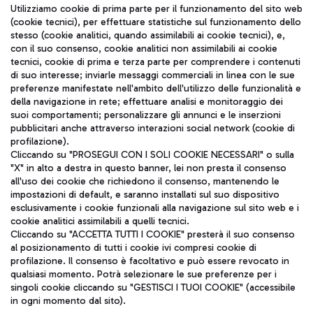
Seguici sui social
Utilizziamo cookie di prima parte per il funzionamento del sito web
(cookie tecnici), per effettuare statistiche sul funzionamento dello
stesso (cookie analitici, quando assimilabili ai cookie tecnici), e,
con il suo consenso, cookie analitici non assimilabili ai cookie
tecnici, cookie di prima e terza parte per comprendere i contenuti
di suo interesse; inviarle messaggi commerciali in linea con le sue
TRAVEL JOURNAL
preferenze manifestate nell'ambito dell'utilizzo delle funzionalità e
della navigazione in rete; effettuare analisi e monitoraggio dei
ITA
suoi comportamenti; personalizzare gli annunci e le inserzioni
pubblicitari anche attraverso interazioni social network (cookie di
profilazione).
Cliccando su "PROSEGUI CON I SOLI COOKIE NECESSARI" o sulla
"X" in alto a destra in questo banner, lei non presta il consenso
all'uso dei cookie che richiedono il consenso, mantenendo le
impostazioni di default, e saranno installati sul suo dispositivo
esclusivamente i cookie funzionali alla navigazione sul sito web e i
Aeroporti di Roma S.p.A. - Società soggetta a direzione e
cookie analitici assimilabili a quelli tecnici.
coordinamento di Mundys S.p.A.
Cliccando su "ACCETTA TUTTI I COOKIE" presterà il suo consenso
al posizionamento di tutti i cookie ivi compresi cookie di
Codice fiscale e Registro delle Imprese di Roma 13032990155 P.
profilazione. Il consenso è facoltativo e può essere revocato in
IVA 06572251004
qualsiasi momento. Potrà selezionare le sue preferenze per i
Capitale sociale 62.224.743,00 int. vers.
singoli cookie cliccando su "GESTISCI I TUOI COOKIE" (accessibile
Sede legale: Via Pier Paolo Racchetti 1 - 00054 Fiumicino (RM)
in ogni momento dal sito).
telefono +39 06 65951