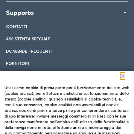
Supporto
CONTATTI
ASSISTENZA SPECIALE
DOMANDE FREQUENTI
FORNITORI
Seguici sui social
Utilizziamo cookie di prima parte per il funzionamento del sito web
(cookie tecnici), per effettuare statistiche sul funzionamento dello
stesso (cookie analitici, quando assimilabili ai cookie tecnici), e,
con il suo consenso, cookie analitici non assimilabili ai cookie
tecnici, cookie di prima e terza parte per comprendere i contenuti
di suo interesse; inviarle messaggi commerciali in linea con le sue
TRAVEL JOURNAL
preferenze manifestate nell'ambito dell'utilizzo delle funzionalità e
della navigazione in rete; effettuare analisi e monitoraggio dei
ITA
suoi comportamenti; personalizzare gli annunci e le inserzioni