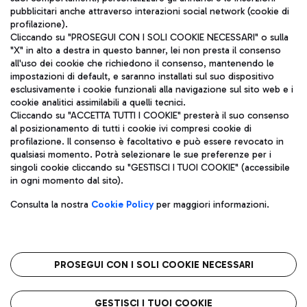
pubblicitari anche attraverso interazioni social network (cookie di
profilazione).
Cliccando su "PROSEGUI CON I SOLI COOKIE NECESSARI" o sulla
"X" in alto a destra in questo banner, lei non presta il consenso
all'uso dei cookie che richiedono il consenso, mantenendo le
impostazioni di default, e saranno installati sul suo dispositivo
esclusivamente i cookie funzionali alla navigazione sul sito web e i
Aeroporti di Roma S.p.A. - Società soggetta a direzione e
cookie analitici assimilabili a quelli tecnici.
coordinamento di Mundys S.p.A.
Cliccando su "ACCETTA TUTTI I COOKIE" presterà il suo consenso
al posizionamento di tutti i cookie ivi compresi cookie di
Codice fiscale e Registro delle Imprese di Roma 13032990155 P.
profilazione. Il consenso è facoltativo e può essere revocato in
IVA 06572251004
qualsiasi momento. Potrà selezionare le sue preferenze per i
Capitale sociale 62.224.743,00 int. vers.
singoli cookie cliccando su "GESTISCI I TUOI COOKIE" (accessibile
Sede legale: Via Pier Paolo Racchetti 1 - 00054 Fiumicino (RM)
in ogni momento dal sito).
telefono +39 06 65951
Privacy policy
Note legali
Consulta la nostra
Cookie Policy
per maggiori informazioni.
Mappa sito
Accessibilità
Roma FCO
L'aeroporto stellato
PROSEGUI CON I SOLI COOKIE NECESSARI
QUALITÀ
SOSTENIBILITÀ
INNOVAZIONE
GESTISCI I TUOI COOKIE