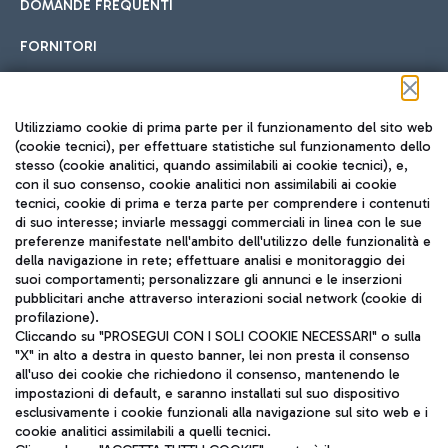
DOMANDE FREQUENTI
FORNITORI
Seguici sui social
Utilizziamo cookie di prima parte per il funzionamento del sito web
(cookie tecnici), per effettuare statistiche sul funzionamento dello
stesso (cookie analitici, quando assimilabili ai cookie tecnici), e,
con il suo consenso, cookie analitici non assimilabili ai cookie
tecnici, cookie di prima e terza parte per comprendere i contenuti
di suo interesse; inviarle messaggi commerciali in linea con le sue
TRAVEL JOURNAL
preferenze manifestate nell'ambito dell'utilizzo delle funzionalità e
della navigazione in rete; effettuare analisi e monitoraggio dei
ITA
suoi comportamenti; personalizzare gli annunci e le inserzioni
pubblicitari anche attraverso interazioni social network (cookie di
profilazione).
Cliccando su "PROSEGUI CON I SOLI COOKIE NECESSARI" o sulla
"X" in alto a destra in questo banner, lei non presta il consenso
all'uso dei cookie che richiedono il consenso, mantenendo le
impostazioni di default, e saranno installati sul suo dispositivo
esclusivamente i cookie funzionali alla navigazione sul sito web e i
Aeroporti di Roma S.p.A. - Società soggetta a direzione e
cookie analitici assimilabili a quelli tecnici.