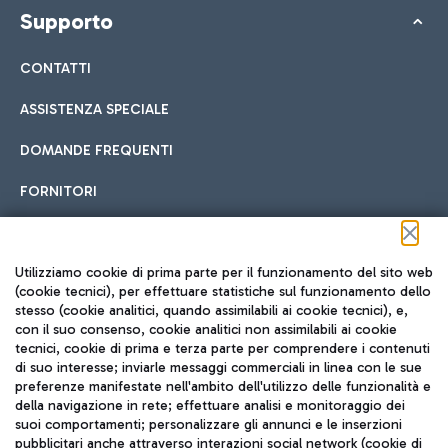
Supporto
CONTATTI
ASSISTENZA SPECIALE
DOMANDE FREQUENTI
FORNITORI
Seguici sui social
Utilizziamo cookie di prima parte per il funzionamento del sito web
(cookie tecnici), per effettuare statistiche sul funzionamento dello
stesso (cookie analitici, quando assimilabili ai cookie tecnici), e,
con il suo consenso, cookie analitici non assimilabili ai cookie
tecnici, cookie di prima e terza parte per comprendere i contenuti
di suo interesse; inviarle messaggi commerciali in linea con le sue
TRAVEL JOURNAL
preferenze manifestate nell'ambito dell'utilizzo delle funzionalità e
della navigazione in rete; effettuare analisi e monitoraggio dei
ITA
suoi comportamenti; personalizzare gli annunci e le inserzioni
pubblicitari anche attraverso interazioni social network (cookie di