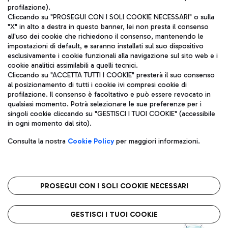
profilazione).
Cliccando su "PROSEGUI CON I SOLI COOKIE NECESSARI" o sulla
"X" in alto a destra in questo banner, lei non presta il consenso
all'uso dei cookie che richiedono il consenso, mantenendo le
impostazioni di default, e saranno installati sul suo dispositivo
esclusivamente i cookie funzionali alla navigazione sul sito web e i
Aeroporti di Roma S.p.A. - Società soggetta a direzione e
cookie analitici assimilabili a quelli tecnici.
coordinamento di Mundys S.p.A.
Cliccando su "ACCETTA TUTTI I COOKIE" presterà il suo consenso
al posizionamento di tutti i cookie ivi compresi cookie di
Codice fiscale e Registro delle Imprese di Roma 13032990155 P.
profilazione. Il consenso è facoltativo e può essere revocato in
IVA 06572251004
qualsiasi momento. Potrà selezionare le sue preferenze per i
Capitale sociale 62.224.743,00 int. vers.
singoli cookie cliccando su "GESTISCI I TUOI COOKIE" (accessibile
Sede legale: Via Pier Paolo Racchetti 1 - 00054 Fiumicino (RM)
in ogni momento dal sito).
telefono +39 06 65951
Privacy policy
Note legali
Consulta la nostra
Cookie Policy
per maggiori informazioni.
Mappa sito
Accessibilità
Roma FCO
L'aeroporto stellato
PROSEGUI CON I SOLI COOKIE NECESSARI
QUALITÀ
SOSTENIBILITÀ
INNOVAZIONE
GESTISCI I TUOI COOKIE