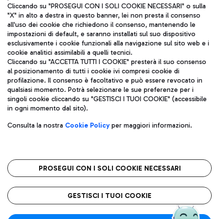
Cliccando su "PROSEGUI CON I SOLI COOKIE NECESSARI" o sulla
"X" in alto a destra in questo banner, lei non presta il consenso
all'uso dei cookie che richiedono il consenso, mantenendo le
impostazioni di default, e saranno installati sul suo dispositivo
esclusivamente i cookie funzionali alla navigazione sul sito web e i
Aeroporti di Roma S.p.A. - Società soggetta a direzione e
cookie analitici assimilabili a quelli tecnici.
coordinamento di Mundys S.p.A.
Cliccando su "ACCETTA TUTTI I COOKIE" presterà il suo consenso
al posizionamento di tutti i cookie ivi compresi cookie di
Codice fiscale e Registro delle Imprese di Roma 13032990155 P.
profilazione. Il consenso è facoltativo e può essere revocato in
IVA 06572251004
qualsiasi momento. Potrà selezionare le sue preferenze per i
Capitale sociale 62.224.743,00 int. vers.
singoli cookie cliccando su "GESTISCI I TUOI COOKIE" (accessibile
Sede legale: Via Pier Paolo Racchetti 1 - 00054 Fiumicino (RM)
in ogni momento dal sito).
telefono +39 06 65951
Privacy policy
Note legali
Consulta la nostra
Cookie Policy
per maggiori informazioni.
Mappa sito
Accessibilità
Roma FCO
L'aeroporto stellato
PROSEGUI CON I SOLI COOKIE NECESSARI
QUALITÀ
SOSTENIBILITÀ
INNOVAZIONE
GESTISCI I TUOI COOKIE