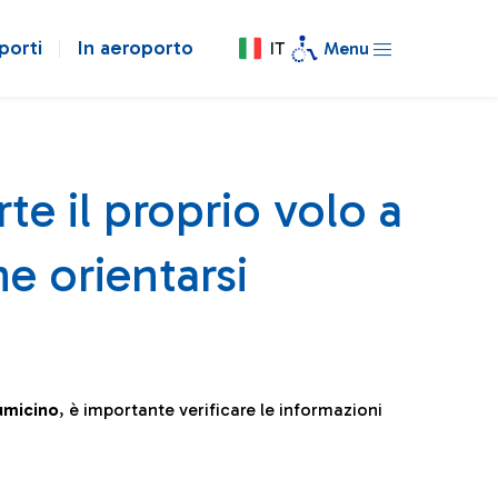
porti
In aeroporto
IT
Menu
te il proprio volo a
e orientarsi
iumicino
, è importante verificare le informazioni