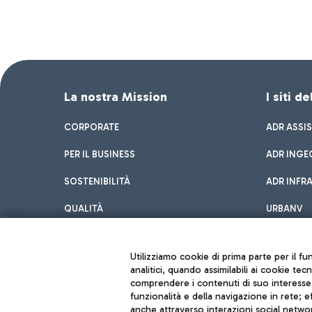
La nostra Mission
I siti d
CORPORATE
ADR ASSI
PER IL BUSINESS
ADR INGE
SOSTENIBILITÀ
ADR INFR
QUALITÀ
URBANV
INNOVATION
Utilizziamo cookie di prima parte per il f
analitici, quando assimilabili ai cookie tec
comprendere i contenuti di suo interesse; 
funzionalità e della navigazione in rete; 
anche attraverso interazioni social networ