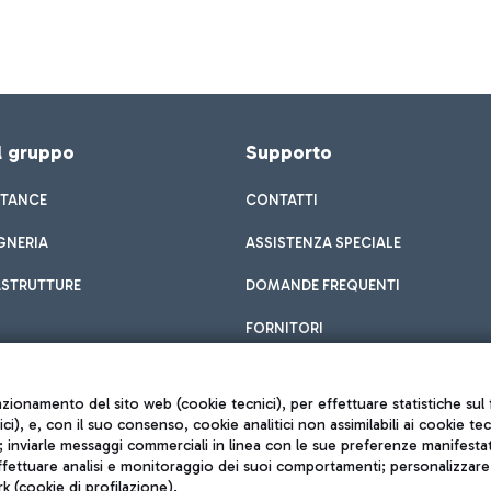
el gruppo
Supporto
STANCE
CONTATTI
GNERIA
ASSISTENZA SPECIALE
ASTRUTTURE
DOMANDE FREQUENTI
FORNITORI
unzionamento del sito web (cookie tecnici), per effettuare statistiche s
nici), e, con il suo consenso, cookie analitici non assimilabili ai cookie te
inviarle messaggi commerciali in linea con le sue preferenze manifestate 
effettuare analisi e monitoraggio dei suoi comportamenti; personalizzare g
k (cookie di profilazione).