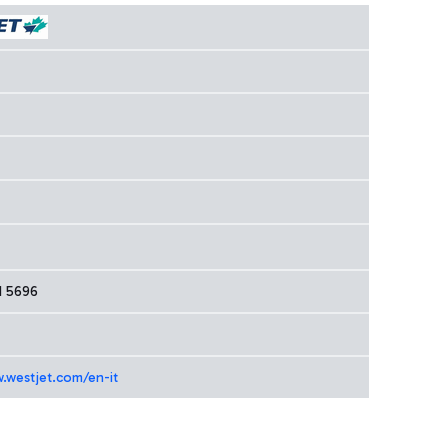
1 5696
.westjet.com/en-it