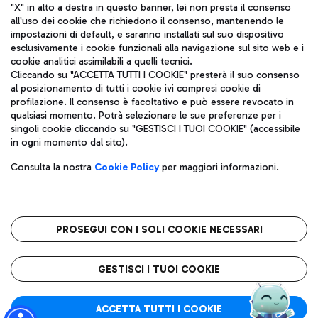
"X" in alto a destra in questo banner, lei non presta il consenso
all'uso dei cookie che richiedono il consenso, mantenendo le
impostazioni di default, e saranno installati sul suo dispositivo
esclusivamente i cookie funzionali alla navigazione sul sito web e i
Aeroporti di Roma S.p.A. - Società soggetta a direzione e
cookie analitici assimilabili a quelli tecnici.
coordinamento di Mundys S.p.A.
Cliccando su "ACCETTA TUTTI I COOKIE" presterà il suo consenso
al posizionamento di tutti i cookie ivi compresi cookie di
Codice fiscale e Registro delle Imprese di Roma 13032990155 P.
profilazione. Il consenso è facoltativo e può essere revocato in
IVA 06572251004
qualsiasi momento. Potrà selezionare le sue preferenze per i
Capitale sociale 62.224.743,00 int. vers.
singoli cookie cliccando su "GESTISCI I TUOI COOKIE" (accessibile
Sede legale: Via Pier Paolo Racchetti 1 - 00054 Fiumicino (RM)
in ogni momento dal sito).
telefono +39 06 65951
Privacy policy
Note legali
Consulta la nostra
Cookie Policy
per maggiori informazioni.
Mappa sito
Accessibilità
Roma FCO
L'aeroporto stellato
PROSEGUI CON I SOLI COOKIE NECESSARI
QUALITÀ
SOSTENIBILITÀ
INNOVAZIONE
GESTISCI I TUOI COOKIE
ACCETTA TUTTI I COOKIE