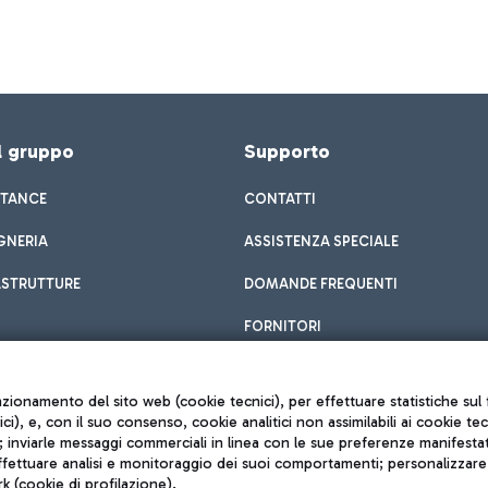
el gruppo
Supporto
STANCE
CONTATTI
GNERIA
ASSISTENZA SPECIALE
ASTRUTTURE
DOMANDE FREQUENTI
FORNITORI
unzionamento del sito web (cookie tecnici), per effettuare statistiche s
nici), e, con il suo consenso, cookie analitici non assimilabili ai cookie te
inviarle messaggi commerciali in linea con le sue preferenze manifestate 
effettuare analisi e monitoraggio dei suoi comportamenti; personalizzare g
k (cookie di profilazione).