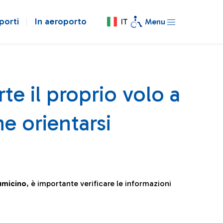
porti
In aeroporto
IT
Menu
te il proprio volo a
e orientarsi
iumicino
, è importante verificare le informazioni