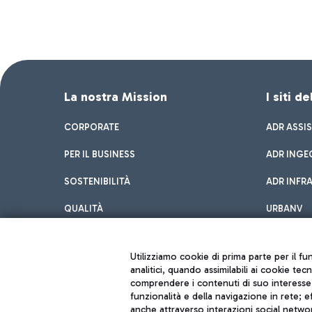
La nostra Mission
I siti d
CORPORATE
ADR ASSI
PER IL BUSINESS
ADR INGE
SOSTENIBILITÀ
ADR INFR
QUALITÀ
URBANV
INNOVATION
Utilizziamo cookie di prima parte per il f
analitici, quando assimilabili ai cookie tec
comprendere i contenuti di suo interesse; 
funzionalità e della navigazione in rete; 
anche attraverso interazioni social networ