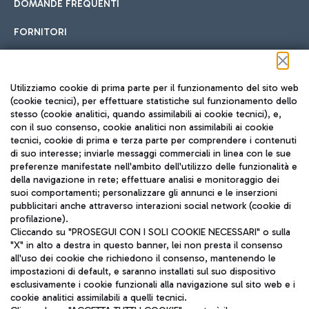
DOMANDE FREQUENTI
FORNITORI
Seguici sui social
Utilizziamo cookie di prima parte per il funzionamento del sito web
(cookie tecnici), per effettuare statistiche sul funzionamento dello
stesso (cookie analitici, quando assimilabili ai cookie tecnici), e,
con il suo consenso, cookie analitici non assimilabili ai cookie
tecnici, cookie di prima e terza parte per comprendere i contenuti
di suo interesse; inviarle messaggi commerciali in linea con le sue
TRAVEL JOURNAL
preferenze manifestate nell'ambito dell'utilizzo delle funzionalità e
della navigazione in rete; effettuare analisi e monitoraggio dei
ITA
suoi comportamenti; personalizzare gli annunci e le inserzioni
pubblicitari anche attraverso interazioni social network (cookie di
profilazione).
Cliccando su "PROSEGUI CON I SOLI COOKIE NECESSARI" o sulla
"X" in alto a destra in questo banner, lei non presta il consenso
all'uso dei cookie che richiedono il consenso, mantenendo le
impostazioni di default, e saranno installati sul suo dispositivo
esclusivamente i cookie funzionali alla navigazione sul sito web e i
Aeroporti di Roma S.p.A. - Società soggetta a direzione e
cookie analitici assimilabili a quelli tecnici.