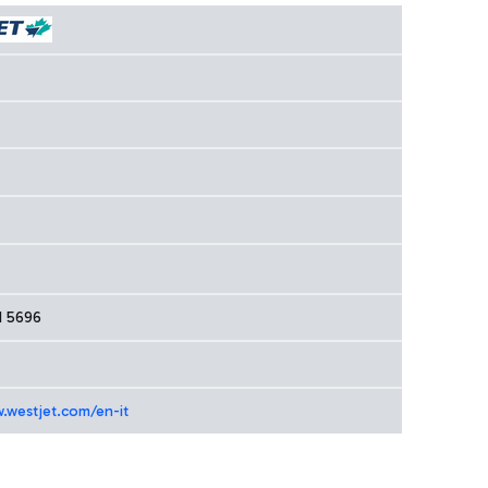
1 5696
.westjet.com/en-it