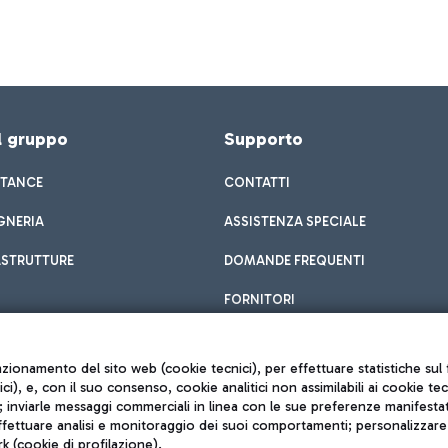
el gruppo
Supporto
STANCE
CONTATTI
GNERIA
ASSISTENZA SPECIALE
ASTRUTTURE
DOMANDE FREQUENTI
FORNITORI
unzionamento del sito web (cookie tecnici), per effettuare statistiche s
nici), e, con il suo consenso, cookie analitici non assimilabili ai cookie te
inviarle messaggi commerciali in linea con le sue preferenze manifestate 
effettuare analisi e monitoraggio dei suoi comportamenti; personalizzare g
k (cookie di profilazione).