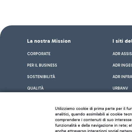
La nostra Mission
I siti d
CORPORATE
ADR ASSI
PER IL BUSINESS
ADR INGE
SOSTENIBILITÀ
ADR INFR
QUALITÀ
URBANV
INNOVATION
Utilizziamo cookie di prima parte per il f
analitici, quando assimilabili ai cookie tec
comprendere i contenuti di suo interesse; 
funzionalità e della navigazione in rete; 
anche attraverso interazioni social networ