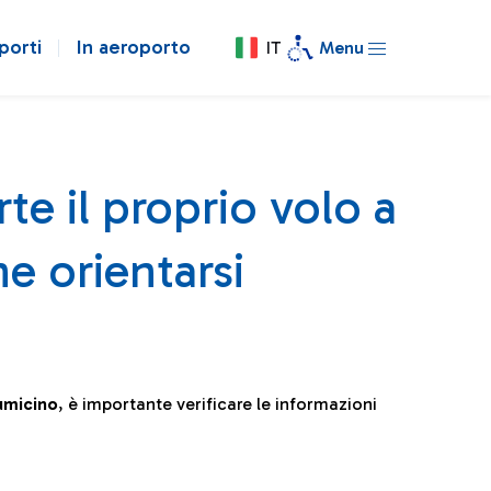
porti
In aeroporto
IT
Menu
te il proprio volo a
e orientarsi
iumicino
, è importante verificare le informazioni