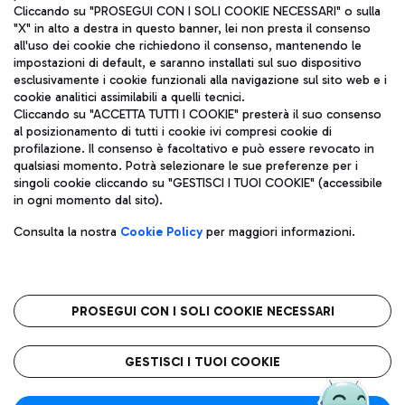
Cliccando su "PROSEGUI CON I SOLI COOKIE NECESSARI" o sulla
"X" in alto a destra in questo banner, lei non presta il consenso
all'uso dei cookie che richiedono il consenso, mantenendo le
impostazioni di default, e saranno installati sul suo dispositivo
esclusivamente i cookie funzionali alla navigazione sul sito web e i
Aeroporti di Roma S.p.A. - Società soggetta a direzione e
cookie analitici assimilabili a quelli tecnici.
coordinamento di Mundys S.p.A.
Cliccando su "ACCETTA TUTTI I COOKIE" presterà il suo consenso
al posizionamento di tutti i cookie ivi compresi cookie di
Codice fiscale e Registro delle Imprese di Roma 13032990155 P.
profilazione. Il consenso è facoltativo e può essere revocato in
IVA 06572251004
qualsiasi momento. Potrà selezionare le sue preferenze per i
Capitale sociale 62.224.743,00 int. vers.
singoli cookie cliccando su "GESTISCI I TUOI COOKIE" (accessibile
Sede legale: Via Pier Paolo Racchetti 1 - 00054 Fiumicino (RM)
in ogni momento dal sito).
telefono +39 06 65951
Privacy policy
Note legali
Consulta la nostra
Cookie Policy
per maggiori informazioni.
Mappa sito
Accessibilità
Roma FCO
L'aeroporto stellato
PROSEGUI CON I SOLI COOKIE NECESSARI
QUALITÀ
SOSTENIBILITÀ
INNOVAZIONE
GESTISCI I TUOI COOKIE