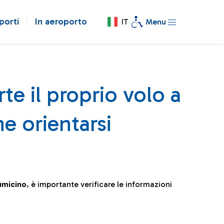
porti
In aeroporto
IT
Menu
te il proprio volo a
e orientarsi
iumicino
, è importante verificare le informazioni