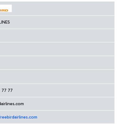
LINES
3 77 77
airlines.com
reebirdairlines.com