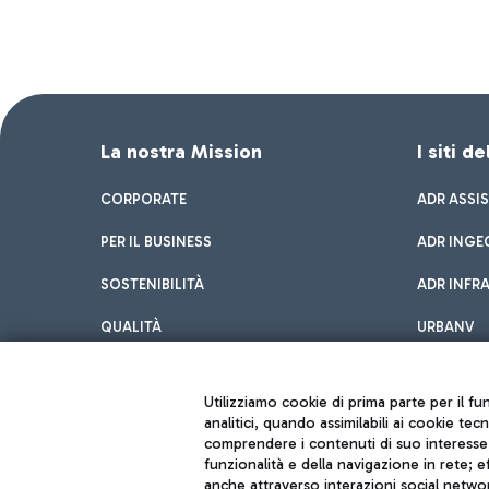
La nostra Mission
I siti d
CORPORATE
ADR ASSI
PER IL BUSINESS
ADR INGE
SOSTENIBILITÀ
ADR INFR
QUALITÀ
URBANV
INNOVATION
Utilizziamo cookie di prima parte per il f
analitici, quando assimilabili ai cookie tec
comprendere i contenuti di suo interesse; 
funzionalità e della navigazione in rete; 
anche attraverso interazioni social networ