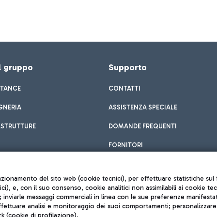
el gruppo
Supporto
STANCE
CONTATTI
GNERIA
ASSISTENZA SPECIALE
ASTRUTTURE
DOMANDE FREQUENTI
FORNITORI
unzionamento del sito web (cookie tecnici), per effettuare statistiche s
nici), e, con il suo consenso, cookie analitici non assimilabili ai cookie te
inviarle messaggi commerciali in linea con le sue preferenze manifestate 
effettuare analisi e monitoraggio dei suoi comportamenti; personalizzare g
k (cookie di profilazione).