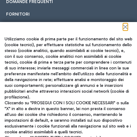
DOMANDE FREQUENTI
FORNITORI
Seguici sui social
Utilizziamo cookie di prima parte per il funzionamento del sito web
(cookie tecnici), per effettuare statistiche sul funzionamento dello
stesso (cookie analitici, quando assimilabili ai cookie tecnici), e,
con il suo consenso, cookie analitici non assimilabili ai cookie
tecnici, cookie di prima e terza parte per comprendere i contenuti
di suo interesse; inviarle messaggi commerciali in linea con le sue
TRAVEL JOURNAL
preferenze manifestate nell'ambito dell'utilizzo delle funzionalità e
della navigazione in rete; effettuare analisi e monitoraggio dei
ITA
suoi comportamenti; personalizzare gli annunci e le inserzioni
pubblicitari anche attraverso interazioni social network (cookie di
profilazione).
Cliccando su "PROSEGUI CON I SOLI COOKIE NECESSARI" o sulla
"X" in alto a destra in questo banner, lei non presta il consenso
all'uso dei cookie che richiedono il consenso, mantenendo le
impostazioni di default, e saranno installati sul suo dispositivo
esclusivamente i cookie funzionali alla navigazione sul sito web e i
Aeroporti di Roma S.p.A. - Società soggetta a direzione e
cookie analitici assimilabili a quelli tecnici.