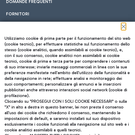
DOMANDE FREQUENTI
FORNITORI
Seguici sui social
Utilizziamo cookie di prima parte per il funzionamento del sito web
(cookie tecnici), per effettuare statistiche sul funzionamento dello
stesso (cookie analitici, quando assimilabili ai cookie tecnici), e,
con il suo consenso, cookie analitici non assimilabili ai cookie
tecnici, cookie di prima e terza parte per comprendere i contenuti
di suo interesse; inviarle messaggi commerciali in linea con le sue
TRAVEL JOURNAL
preferenze manifestate nell'ambito dell'utilizzo delle funzionalità e
della navigazione in rete; effettuare analisi e monitoraggio dei
ITA
suoi comportamenti; personalizzare gli annunci e le inserzioni
pubblicitari anche attraverso interazioni social network (cookie di
profilazione).
Cliccando su "PROSEGUI CON I SOLI COOKIE NECESSARI" o sulla
"X" in alto a destra in questo banner, lei non presta il consenso
all'uso dei cookie che richiedono il consenso, mantenendo le
impostazioni di default, e saranno installati sul suo dispositivo
esclusivamente i cookie funzionali alla navigazione sul sito web e i
Aeroporti di Roma S.p.A. - Società soggetta a direzione e
cookie analitici assimilabili a quelli tecnici.