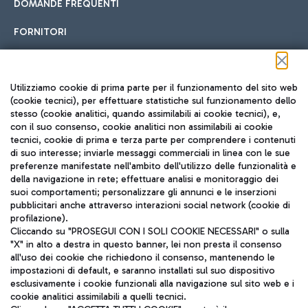
DOMANDE FREQUENTI
FORNITORI
Seguici sui social
Utilizziamo cookie di prima parte per il funzionamento del sito web
(cookie tecnici), per effettuare statistiche sul funzionamento dello
stesso (cookie analitici, quando assimilabili ai cookie tecnici), e,
con il suo consenso, cookie analitici non assimilabili ai cookie
tecnici, cookie di prima e terza parte per comprendere i contenuti
di suo interesse; inviarle messaggi commerciali in linea con le sue
TRAVEL JOURNAL
preferenze manifestate nell'ambito dell'utilizzo delle funzionalità e
della navigazione in rete; effettuare analisi e monitoraggio dei
ITA
suoi comportamenti; personalizzare gli annunci e le inserzioni
pubblicitari anche attraverso interazioni social network (cookie di
profilazione).
Cliccando su "PROSEGUI CON I SOLI COOKIE NECESSARI" o sulla
"X" in alto a destra in questo banner, lei non presta il consenso
all'uso dei cookie che richiedono il consenso, mantenendo le
impostazioni di default, e saranno installati sul suo dispositivo
esclusivamente i cookie funzionali alla navigazione sul sito web e i
Aeroporti di Roma S.p.A. - Società soggetta a direzione e
cookie analitici assimilabili a quelli tecnici.