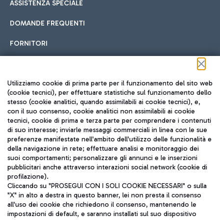
ASSISTENZA SPECIALE
DOMANDE FREQUENTI
FORNITORI
Seguici sui social
Utilizziamo cookie di prima parte per il funzionamento del sito web
(cookie tecnici), per effettuare statistiche sul funzionamento dello
stesso (cookie analitici, quando assimilabili ai cookie tecnici), e,
con il suo consenso, cookie analitici non assimilabili ai cookie
tecnici, cookie di prima e terza parte per comprendere i contenuti
di suo interesse; inviarle messaggi commerciali in linea con le sue
TRAVEL JOURNAL
preferenze manifestate nell'ambito dell'utilizzo delle funzionalità e
della navigazione in rete; effettuare analisi e monitoraggio dei
ITA
suoi comportamenti; personalizzare gli annunci e le inserzioni
pubblicitari anche attraverso interazioni social network (cookie di
profilazione).
Cliccando su "PROSEGUI CON I SOLI COOKIE NECESSARI" o sulla
"X" in alto a destra in questo banner, lei non presta il consenso
all'uso dei cookie che richiedono il consenso, mantenendo le
impostazioni di default, e saranno installati sul suo dispositivo