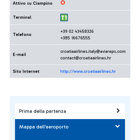
Attivo su Ciampino
Terminal
+39 02 43458326
Telefono
+385 16676555
croatiaairlines.italy@aviareps.com
E-mail
contact@croatiaairlines.hr
Sito Internet
http://www.croatiaairlines.hr
Prima della partenza
Mappa dell'aeroporto